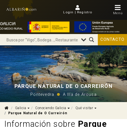
Login | Regístro
Menú
CONTACTO
PARQUE NATURAL DE O CARREIRÓN
Pontevedra
A Illa de Arousa
Dropdown
Dropdown
Dropdown
Galicia
Conociendo Galicia
Qué visitar
Parque Natural de O Carreirón
Información sobre
Parque