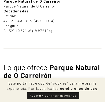
Parque Natural de O Carreirón
Parque Natural de O Carreirón
Coordenadas
Latitud:
42º 31' 49.13" N (42.530314)
Longitud:
8º 52' 19.57" W (-8.872104)
Lo que ofrece
Parque Natural
de O Carreirón
Este portal hace uso de "cookies" para mejorar la
experiencia. Por favor, lea las
condiciones de uso
.
Aceptar y continuar navegando
Las aves, protagonistas de