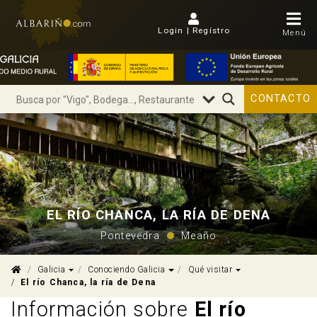
Login | Regístro
Menú
CONTACTO
EL RÍO CHANCA, LA RÍA DE DENA
Pontevedra
Meaño
Dropdown
Dropdown
Dropdown
Galicia
Conociendo Galicia
Qué visitar
El río Chanca, la ría de Dena
Información sobre
El río