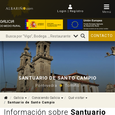
Login | Regístro
Menú
CONTACTO
SANTUARIO DE SANTO CAMPIO
Pontevedra
Tomiño
Dropdown
Dropdown
Dropdown
Galicia
Conociendo Galicia
Qué visitar
Santuario de Santo Campio
Información sobre
Santuario