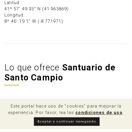
Latitud:
41º 57' 49.93" N (41.963869)
Longitud:
8º 46' 19.1" W (-8.771971)
Lo que ofrece
Santuario de
Santo Campio
Pero, ¿quién fue Santo
Este portal hace uso de "cookies" para mejorar la
experiencia. Por favor, lea las
condiciones de uso
.
Campio de Lonxe?
Aceptar y continuar navegando
El nombre del santuario y también su historia viene del