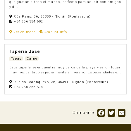
que gustan a todo el mundo, perfecto para acudir con amigos
y d...
Rúa Rans, 36, 36350 - Nigrán (Pontevedra)
+34 986 354 602
Ver en mapa
Ampliar info
Tapería Jose
Tapas
Carne
Esta tapería se encuentra muy cerca de la playa y es un lugar
muy frecuentado especialmente en verano. Especialidades e...
Rúa do Caranquexo, 38, 36391 - Nigrán (Pontevedra)
+34 986 366 894
Facebook
Twitte
Em
Comparte: