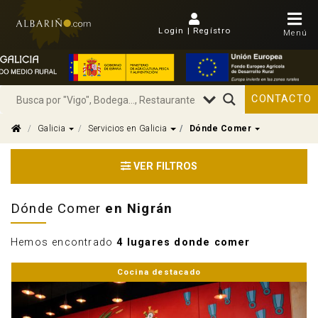
Login | Regístro
Menú
CONTACTO
Dropdown
Dropdown
Dropdown
Galicia
Servicios en Galicia
Dónde Comer
VER FILTROS
Dónde Comer
en Nigrán
Hemos encontrado
4 lugares donde comer
Cocina destacado