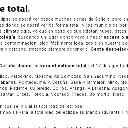
e total.
pse se podrá ver desde muchas partes de Galicia, pero en
res donde se podrá ver de forma total, y los municipios po
 climatología, ya que en caso de que existan nubes, éstas p
tología
, buscando un lugar donde vaya a haber
escasa o 
 contaminación, algo fácilmente localizable en nuestra co
a y cercana, tratando siempre de tener el
Oeste despejad
Coruña donde se verá el eclipse total
del 12 de agosto 
rdido, Valdoviño, Moeche, As Somozas, San Sadurniño, Neda
abanas, Pontedeume, A Coruña, Sada Vilarmaior, Miño, Monfe
os, Paderne, Culleredo, Coirós, Aranga, A Laracha, Abegon
asantar, Ordes, Tordoia, Sobrado, Frades, Boimorto, Trazo, 
que se inicial la totalidad del eclipse.
empo se verá la totalidad del eclipse es Mañón (durante 1