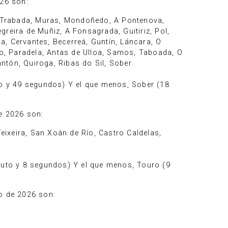
26 son:
á, Trabada, Muras, Mondoñedo, A Pontenova,
egreira de Muñiz, A Fonsagrada, Guitiriz, Pol,
la, Cervantes, Becerreá, Guntín, Láncara, O
ro, Paradela, Antas de Ulloa, Samos, Taboada, O
tón, Quiroga, Ribas do Sil, Sober.
to y 49 segundos) Y el que menos, Sober (18
e 2026 son:
Teixeira, San Xoán de Río, Castro Caldelas,
inuto y 8 segundos) Y el que menos, Touro (9
o de 2026 son: