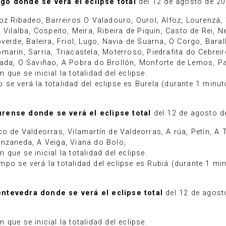
go donde se verá el eclipse total
del 12 de agosto de 20
 Foz Ribadeo, Barreiros O Valadouro, Ourol, Alfoz, Lourenz
Vilalba, Cospeito, Meira, Ribeira de Piquín, Casto de Rei, N
verde, Baleira, Friol, Lugo, Navia de Suarna, O Corgo, Baral
marín, Sarria, Triacastela, Moterroso, Piedrafita do Cebrei
ada, O Saviñao, A Pobra do Brollón, Monforte de Lemos, Pan
que se inicial la totalidad del eclipse.
se verá la totalidad del eclipse es Burela (durante 1 minu
urense donde se verá el eclipse total
del 12 de agosto d
o de Valdeorras, Vilamartín de Valdeorras, A rúa, Petín, A 
anzaneda, A Veiga, Viana do Bolo,
que se inicial la totalidad del eclipse.
po se verá la totalidad del eclipse es Rubiá (durante 1 m
ontevedra donde se verá el eclipse total
del 12 de agost
que se inicial la totalidad del eclipse.