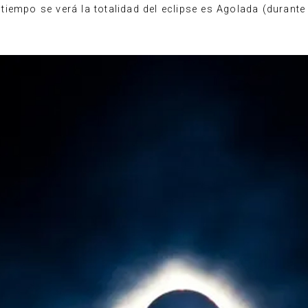
tiempo se verá la totalidad del eclipse es Agolada (durant