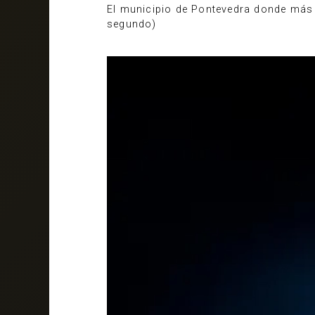
El municipio de Pontevedra donde más 
segundo)