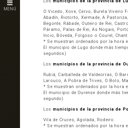
Los
municipios de la provincia de Lu
MENÚ
O Vicedo, Xove, Cervo, Burela Viveiro
Abadín, Riotorto, Xermade, A Pastoriza, 
Begonte, Rábade, Outeiro de Rei, Castro
Páramo, Palas de Rei, As Nogais, Porto
Incio, Bóveda, Folgoso o Courel, Chant
* Se muestran ordenados por la hora en 
El municipio de Lugo donde más tiempo 
segundos)
Los
municipios de la provincia de O
Rubiá, Carballeda de Valdeorras, O Barc
Larouco, A Pobra de Trives, O Bolo, M
* Se muestran ordenados por la hora en 
El municipio de Ourense donde más tiem
segundo)
Los
municipios de la provincia de P
Vila de Cruces, Agolada, Rodeiro.
* Se muestran ordenados por la hora en 