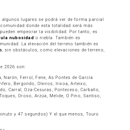
 algunos lugares se podrá ver de forma parcial
r comunidad donde esta totalidad será más
ueden empeorar la visibilidad. Por tanto, es
nula nubosidad
o niebla. También es
munidad. La elevación del terreno también es
o
, sin obstáculos, como elevaciones de terreno,
de 2026 son:
, Narón, Ferrol, Fene, As Pontes de García
ro, Bergondo, Oleiros, Irixoa, Arteixo,
do, Carral, Oza-Cesuras, Ponteceso, Carballo,
Toques, Oroso, Arzúa, Melide, O Pino, Santiso,
 minuto y 47 segundos) Y el que menos, Touro