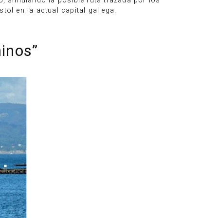
go, simulando la posible ruta trazada por los
ol en la actual capital gallega.
minos”