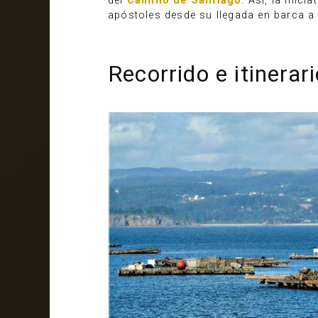
del
Camino de Santiago
. Así, la inic
apóstoles desde su llegada en barca a l
Recorrido e itinerar