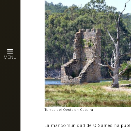
MENÚ
Torres del Oeste en Catoira
La mancomunidad de O Salnés ha public