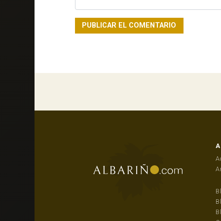
A
A
A
B
B
B