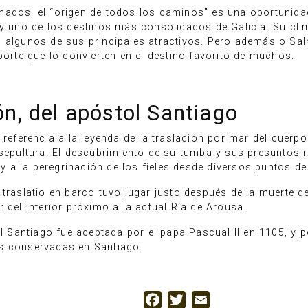
nados, el “origen de todos los caminos” es una oportunida
 y uno de los destinos más consolidados de Galicia. Su cli
n algunos de sus principales atractivos. Pero además o Sa
porte que lo convierten en el destino favorito de muchos.
ión, del apóstol Santiago
 referencia a la leyenda de la traslación por mar del cuerp
 sepultura. El descubrimiento de su tumba y sus presuntos 
r y a la peregrinación de los fieles desde diversos puntos 
traslatio en barco tuvo lugar justo después de la muerte de
 del interior próximo a la actual Ría de Arousa.
ol Santiago fue aceptada por el papa Pascual II en 1105, y p
uias conservadas en Santiago.
Facebook
Twitter
Email