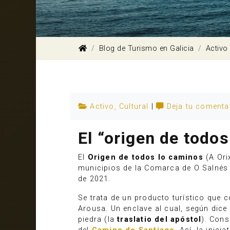
Blog de Turismo en Galicia
Activo
Activo
,
Cultural
|
Deja tu comenta
El “origen de todo
El
Origen de todos lo caminos
(A Ori
municipios de la Comarca de O Salnés y
de 2021.
Se trata de un producto turístico que c
Arousa. Un enclave al cual, según dice
piedra (la
traslatio del apóstol
). Cons