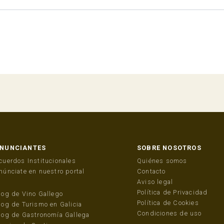
NUNCIANTES
SOBRE NOSOTROS
cuerdos Institucionales
Quiénes somos
núnciate en nuestro portal
Contacto
Aviso legal
Política de Privacidad
log de Vino Gallego
Política de Cookies
log de Turismo en Galicia
Condiciones de uso
log de Gastronomía Gallega