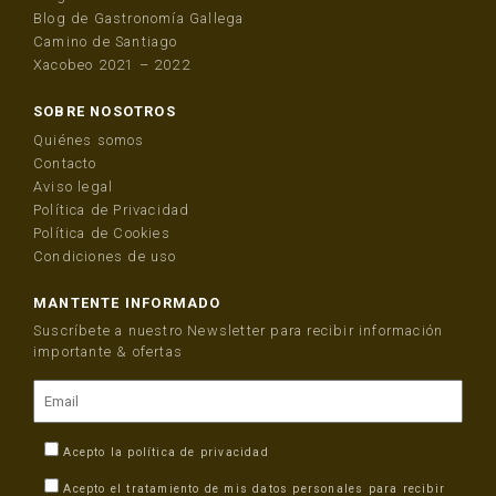
Blog de Gastronomía Gallega
Camino de Santiago
Xacobeo 2021 – 2022
SOBRE NOSOTROS
Quiénes somos
Contacto
Aviso legal
Política de Privacidad
Política de Cookies
Condiciones de uso
MANTENTE INFORMADO
Suscríbete a nuestro Newsletter para recibir información
importante & ofertas
Acepto la
política de privacidad
Acepto el tratamiento de mis datos personales para recibir