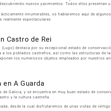
descubriendo nuevos yacimientos. Todos ellos presentan un
prácticamente innumerables, os hablaremos aquí de alguno
s realmente espectaculares.
n Castro de Rei
i (Lugo) destaca por su excepcional estado de conservació
aba a los poblados castreños, así como las estructuras de 
exponen los numerosos objetos empleados por nuestros ant
a en A Guarda
s de Galicia, y se encuentra en muy buen estado de conser
stro y la cultura castreña.
rpada, desde la cual disfrutaremos de unas vistas de vérti