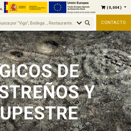
(
0,00
€
)
CONTACTO
GICOS DE
ASTREÑOS Y
RUPESTRE