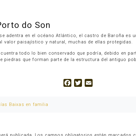
Porto do Son
e adentra en el océano Atlántico, el castro de Baroña es u
 valor paisajístico y natural, muchas de ellas protegidas.
cuentra todo lo bien conservado que podría, debido en part
e piedras que forman parte de la estructura del antiguo po
Facebook
Twitter
Email
ías Baixas en familia
será publicada.
Los campos obligatorios están marcados 