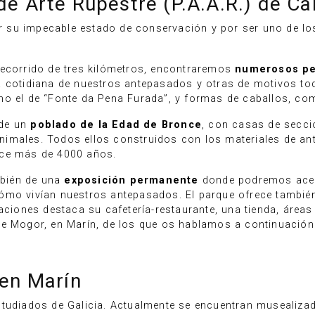
de Arte Rupestre (P.A.A.R.) de 
 su impecable estado de conservación y por ser uno de l
recorrido de tres kilómetros, encontraremos
numerosos pe
a cotidiana de nuestros antepasados y otras de motivos to
mo el de “Fonte da Pena Furada”, y formas de caballos, com
 de un
poblado de la Edad de Bronce
, con casas de secció
imales. Todos ellos construidos con los materiales de ant
ace más de 4000 años.
bién de una
exposición permanente
donde podremos acer
ómo vivían nuestros antepasados. El parque ofrece también 
aciones destaca su cafetería-restaurante, una tienda, áreas 
de Mogor, en Marín, de los que os hablamos a continuación
 en Marín
studiados de Galicia. Actualmente se encuentran musealizad