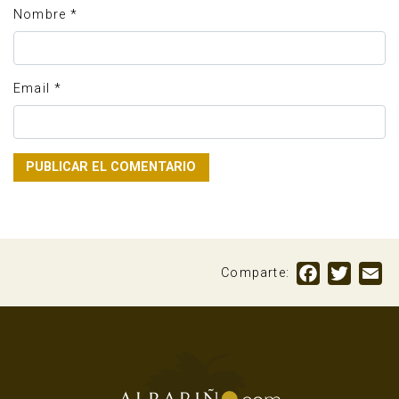
Nombre
*
Email
*
Facebook
Twitte
Em
Comparte: