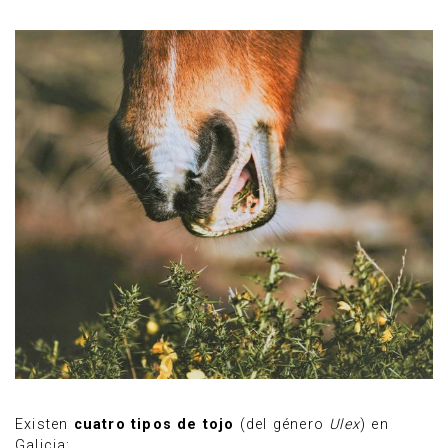
Existen
cuatro tipos de tojo
(del género
Ulex
) en
Galicia: