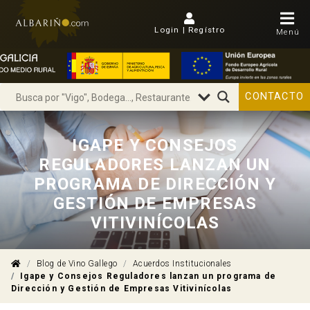
Login | Regístro
Menú
CONTACTO
IGAPE Y CONSEJOS
REGULADORES LANZAN UN
PROGRAMA DE DIRECCIÓN Y
GESTIÓN DE EMPRESAS
VITIVINÍCOLAS
Blog de Vino Gallego
Acuerdos Institucionales
Igape y Consejos Reguladores lanzan un programa de
Dirección y Gestión de Empresas Vitivinícolas