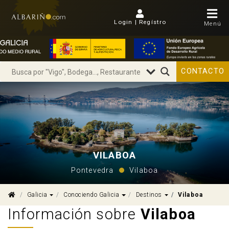
Login | Regístro
Menú
CONTACTO
VILABOA
Pontevedra
Vilaboa
Dropdown
Dropdown
Dropdown
Galicia
Conociendo Galicia
Destinos
Vilaboa
Información sobre
Vilaboa