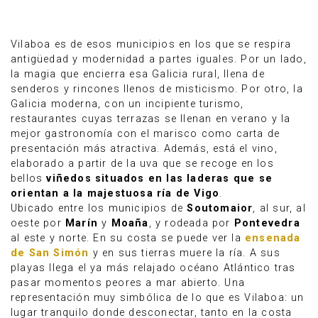
Vilaboa es de esos municipios en los que se respira
antigüedad y modernidad a partes iguales. Por un lado,
la magia que encierra esa Galicia rural, llena de
senderos y rincones llenos de misticismo. Por otro, la
Galicia moderna, con un incipiente turismo,
restaurantes cuyas terrazas se llenan en verano y la
mejor gastronomía con el marisco como carta de
presentación más atractiva. Además, está el vino,
elaborado a partir de la uva que se recoge en los
bellos
viñedos situados en las laderas que se
orientan a la majestuosa ría de Vigo
.
Ubicado entre los municipios de
Soutomaior
, al sur, al
oeste por
Marín
y
Moaña
, y rodeada por
Pontevedra
Anúnciate
al este y norte. En su costa se puede ver la
ensenada
de San Simón
y en sus tierras muere la ría. A sus
playas llega el ya más relajado océano Atlántico tras
pasar momentos peores a mar abierto. Una
representación muy simbólica de lo que es Vilaboa: un
lugar tranquilo donde desconectar, tanto en la costa