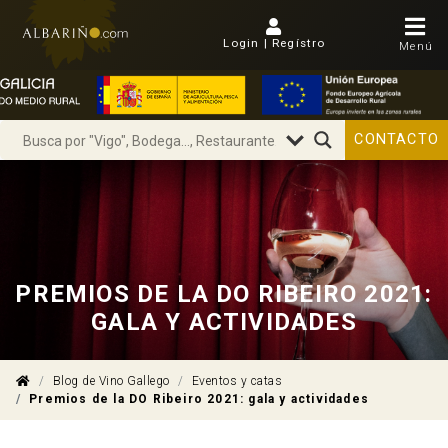
Login | Regístro
Menú
CONTACTO
PREMIOS DE LA DO RIBEIRO 2021:
GALA Y ACTIVIDADES
Blog de Vino Gallego
Eventos y catas
Premios de la DO Ribeiro 2021: gala y actividades