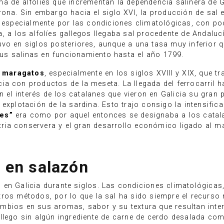
a de alfolíes que incrementan la dependencia salinera de G
ona. Sin embargo hacia el siglo XVI, la producción de sal e
a, especialmente por las condiciones climatológicas, con p
, a los alfolíes gallegos llegaba sal procedente de Andaluc
vo en siglos posteriores, aunque a una tasa muy inferior qu
s salinas en funcionamiento hasta el año 1799.
s maragatos
, especialmente en los siglos XVIII y XIX, que 
icia con productos de la meseta. La llegada del ferrocarril 
én el interés de los catalanes que vieron en Galicia su gran
explotación de la sardina. Esto trajo consigo la intensific
es”
era como por aquel entonces se designaba a los catala
stria conservera y el gran desarrollo económico ligado al m
 en salazón
 en Galicia durante siglos. Las condiciones climatológica
tros métodos, por lo que la sal ha sido siempre el recurs
bios en sus aromas, sabor y su textura que resultan intere
lego sin algún ingrediente de carne de cerdo desalada como l