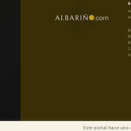
A
A
A
B
B
B
C
X
Este portal hace uso 