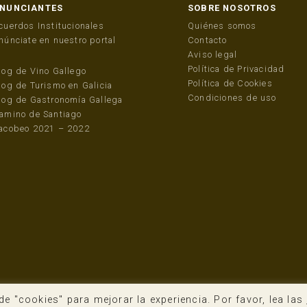
NUNCIANTES
SOBRE NOSOTROS
cuerdos Institucionales
Quiénes somos
núnciate en nuestro portal
Contacto
Aviso legal
Política de Privacidad
log de Vino Gallego
Política de Cookies
log de Turismo en Galicia
Condiciones de uso
log de Gastronomía Gallega
amino de Santiago
acobeo 2021 – 2022
de "cookies" para mejorar la experiencia. Por favor, lea las