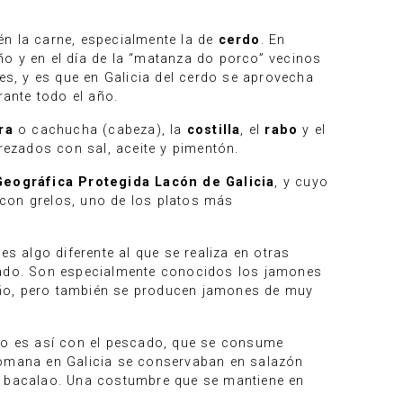
én la carne, especialmente la de
cerdo
. En
 y en el día de la “matanza do porco” vecinos
es, y es que en Galicia del cerdo se aprovecha
rante todo el año.
ra
o cachucha (cabeza), la
costilla
, el
rabo
y el
ezados con sal, aceite y pimentón.
Geográfica Protegida Lacón de Galicia
, y cuyo
 con grelos, uno de los platos más
es algo diferente al que se realiza en otras
ado. Son especialmente conocidos los jamones
año, pero también se producen jamones de muy
nto es así con el pescado, que se consume
romana en Galicia se conservaban en salazón
el bacalao. Una costumbre que se mantiene en