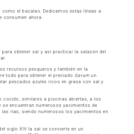
s como el bacalao. Dedicamos estas líneas a
 se consumen ahora.
para obtener sal y así practicar la salazón del
ar.
 los recursos pesqueros y también en la
bre todo para obtener el preciado
Garum
un
ntar pescados azules ricos en grasa con sal y
 cocido, similares a piscinas abiertas, a los
hoy se encuentran numerosos yacimientos de
de las rías, siendo numerosos los yacimientos en
el siglo XIV la sal se convierte en un