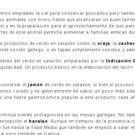
 hemos empleado la sal para conservar pescados pero tambi
os animales con mimo hasta que alcanzaran un buen tamaño
cio y en la preparación para el aprovechamiento de sus part
tes de este animal permitía alimentar a familias enteras du
os productos de cerdo en salazón como la
oreja
, la
cachei
nal cocido gallego, o en tapas simplemente cocidos y ader
anteras del cerdo en salazón, amparadas por la
Indicación 
gularidad. Un producto básico en la elaboración del lacón
 conservar el
jamón
de cerdo en salazón, si bien el proceso 
menos curado y es generalmente de sabor un poco más sal
io una fiesta gastronómica popular a este producto cada 
continúa siendo protagonista en las mesas gallegas. No ta
 excepción el
bacalao
. Aunque en tiempos de la presencia 
no fue hasta la Edad Media que también se empezó a salar 
al pero también en Galicia.