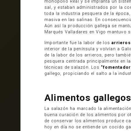
monopolio Real y se implanta un sistem
sal, y estaban administrados por la cor
toda la industria pesquera de la époc
masiva en las salinas. En consecuencia
Aún así la producción gallega se mantu
Marqués Valladares en Vigo mantuvo su
Importante fue la labor de los
arriero
interior de la península y volvían a Gal
de la labor de los arrieros, pero tambi
pesquera centrada principalmente en la 
técnicas de salazón. Los
“fomentador
gallego, propiciando el salto a la indu
Alimentos gallegos
La salazón ha marcado la alimentación
buena curación de los alimentos por o
de conservar los alimentos produce cam
hoy en día no se entiende un cocido gal