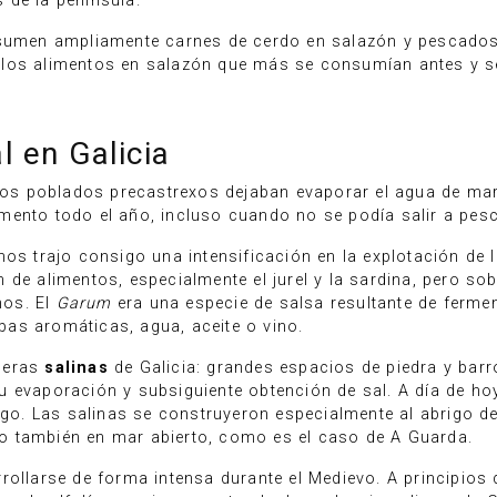
 de la península.
onsumen ampliamente carnes de cerdo en salazón y pescado
a y los alimentos en salazón que más se consumían antes y
l en Galicia
eros poblados precastrexos dejaban evaporar el agua de mar 
mento todo el año, incluso cuando no se podía salir a pesc
nos trajo consigo una intensificación en la explotación de
 de alimentos, especialmente el jurel y la sardina, pero so
nos. El
Garum
era una especie de salsa resultante de ferme
as aromáticas, agua, aceite o vino.
meras
salinas
de Galicia: grandes espacios de piedra y barro
u evaporación y subsiguiente obtención de sal. A día de 
lego. Las salinas se construyeron especialmente al abrigo 
pero también en mar abierto, como es el caso de A Guarda.
ollarse de forma intensa durante el Medievo. A principios d