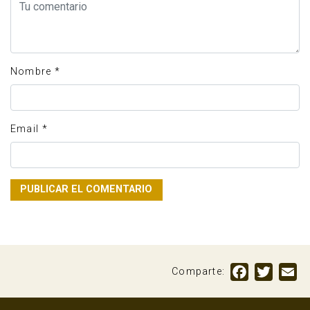
Nombre
*
Email
*
Facebook
Twitte
Em
Comparte: