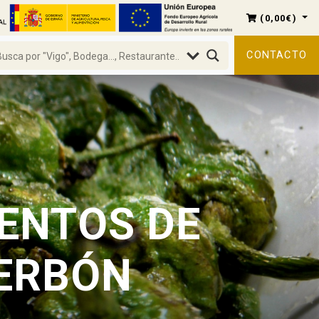
(
0,00
€
)
CONTACTO
IENTOS DE
HERBÓN