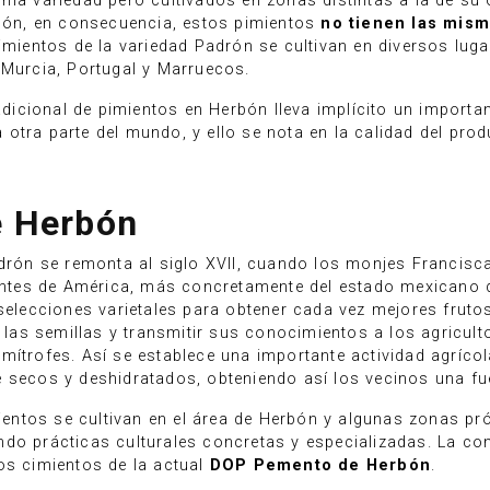
sma variedad pero cultivados en zonas distintas a la de su
rbón, en consecuencia, estos pimientos
no tienen las mism
pimientos de la variedad Padrón se cultivan en diversos lu
 Murcia, Portugal y Marruecos.
radicional de pimientos en Herbón lleva implícito un import
tra parte del mundo, y ello se nota en la calidad del produ
e Herbón
adrón se remonta al siglo XVII, cuando los monjes Francis
ntes de América, más concretamente del estado mexicano d
 selecciones varietales para obtener cada vez mejores fruto
s semillas y transmitir sus conocimientos a los agricultore
mítrofes. Así se establece una importante actividad agríco
 secos y deshidratados, obteniendo así los vecinos una fu
imientos se cultivan en el área de Herbón y algunas zonas p
do prácticas culturales concretas y especializadas. La con
os cimientos de la actual
DOP Pemento de Herbón
.