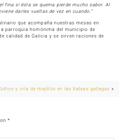
el fina si ésta se quema pierde mucho sabor. Al
nviene darles vueltas de vez en cuando.”
 culinario que acompaña nuestras mesas en
la parroquia homónima del municipio de
e calidad de Galicia y se sirven raciones de
Cultivo y cría de mejillón en las bateas gallegas
»
con
*