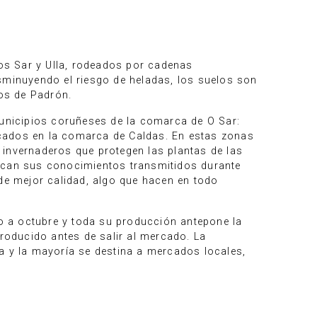
íos Sar y Ulla, rodeados por cadenas
sminuyendo el riesgo de heladas, los suelos son
tos de Padrón.
unicipios coruñeses de la comarca de O Sar:
ados en la comarca de Caldas. En estas zonas
n invernaderos que protegen las plantas de las
plican sus conocimientos transmitidos durante
 de mejor calidad, algo que hacen en todo
 a octubre y toda su producción antepone la
oducido antes de salir al mercado. La
a y la mayoría se destina a mercados locales,