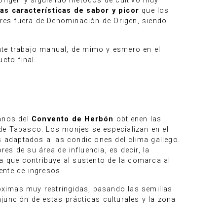
 origen y siguiendo métodos de cultivo muy
as características de sabor y picor
que los
gares fuera de Denominación de Origen, siendo
ante trabajo manual, de mimo y esmero en el
cto final.
canos del
Convento de Herbón
obtienen las
e Tabasco. Los monjes se especializan en el
s adaptados a las condiciones del clima gallego.
s de su área de influencia, es decir, la
la que contribuye al sustento de la comarca al
ente de ingresos.
róximas muy restringidas, pasando las semillas
junción de estas prácticas culturales y la zona