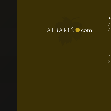
A
A
A
B
B
B
C
X