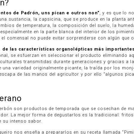
an?
ntos de Padrón, uns pican e outros non”
, y es que lo n
 una sustancia, la capsicina, que se produce en la planta a
ambios de temperatura, la composición del suelo, la humeda
 especialmente en la parte blanca del interior de los pimie
el comensal no puede evitar sorprenderse con algún que ot
 de las características organolépticas más importante
onal, se esfuerzan en seleccionar el producto eliminando a
s culturales transmitidas durante generaciones y gracias a 
 una variedad originalmente picante, la traída por los monj
escapa de las manos del agricultor y por ello “algunos pica
verano
erbón son productos de temporada que se cosechan de may
or. La mejor forma de degustarlos es la tradicional: frito
e su intenso sabor.
nqueiro nos enseña a prepararlos en su receta llamada “Pim