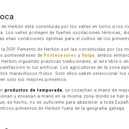
poca
 de Herbón está constituida por los valles en torno a los r
. Los valles protegen de fuertes oscilaciones térmicas, di
das ellas condiciones óptimas para el cultivo de los pimien
 la DOP Pemento de Herbón son las constituidas por los m
ios pontevedreses de
Pontecesures
y
Valga
, ambos enmarc
 Herbón siguiendo prácticas tradicionales, al aire libre o e
alefacción ni luz artificial. Los agricultores de la zona a
stos maravillosos frutos. Solo ellos saben seleccionar los
en solo los mejores pimientos.
on
productos de temporada
, se cosechan a mano de mayo
icionan y envasan a mano en la misma zona donde se han pr
ue, de hecho, no es suficiente para abastecer a toda Españ
énticos pimientos de Herbón fuera de la geografía gallega.