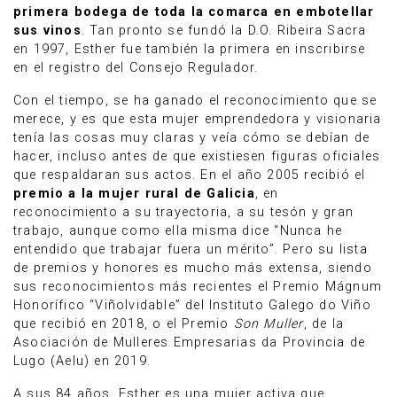
primera bodega de toda la comarca en embotellar
sus vinos
. Tan pronto se fundó la D.O. Ribeira Sacra
en 1997, Esther fue también la primera en inscribirse
en el registro del Consejo Regulador.
Con el tiempo, se ha ganado el reconocimiento que se
merece, y es que esta mujer emprendedora y visionaria
tenía las cosas muy claras y veía cómo se debían de
hacer, incluso antes de que existiesen figuras oficiales
que respaldaran sus actos. En el año 2005 recibió el
premio a la mujer rural de Galicia
, en
reconocimiento a su trayectoria, a su tesón y gran
trabajo, aunque como ella misma dice “Nunca he
entendido que trabajar fuera un mérito”. Pero su lista
de premios y honores es mucho más extensa, siendo
sus reconocimientos más recientes el Premio Mágnum
Honorífico “Viñolvidable” del Instituto Galego do Viño
que recibió en 2018, o el Premio
Son Muller
, de la
Asociación de Mulleres Empresarias da Provincia de
Lugo (Aelu) en 2019.
A sus 84 años, Esther es una mujer activa que