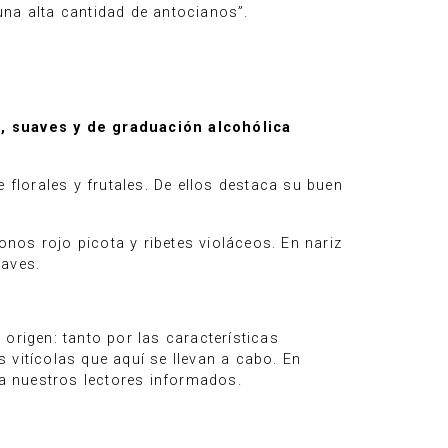
una alta cantidad de antocianos”.
, suaves y de graduación alcohólica
lorales y frutales. De ellos destaca su buen
onos rojo picota y ribetes violáceos. En nariz
uaves.
origen: tanto por las características
 vitícolas que aquí se llevan a cabo. En
a nuestros lectores informados.