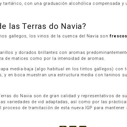
 y tartárico, con una graduación alcohólica compensada y 
e las Terras do Navia?
inos gallegos, los vinos de la cuenca del Navia son
frescos
rillos y dorados brillantes con aromas predominantemente f
eza de matices como por la intensidad de aromas.
capa media-baja (algo habitual en los tintos gallegos) con t
es, y en boca muestran una estructura media con taninos s
erras do Navia son de gran calidad y representativos de su 
as variedades de vid adaptadas, así como por las prácticas
 proceso de tramitación de esta nueva IGP para mantener 