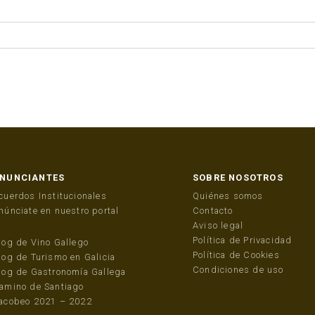
NUNCIANTES
SOBRE NOSOTROS
cuerdos Institucionales
Quiénes somos
núnciate en nuestro portal
Contacto
Aviso legal
Política de Privacidad
log de Vino Gallego
Política de Cookies
log de Turismo en Galicia
Condiciones de uso
log de Gastronomía Gallega
amino de Santiago
acobeo 2021 – 2022