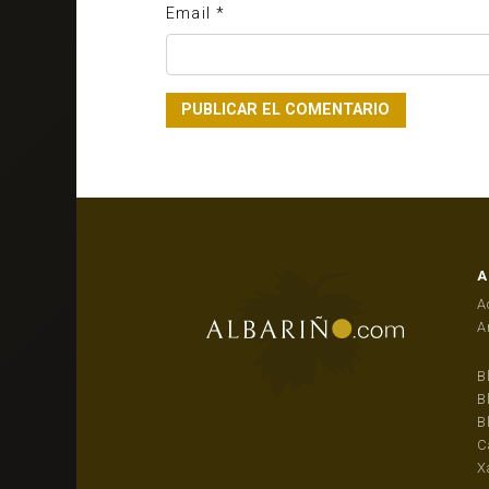
Email
*
A
A
A
B
B
B
C
X