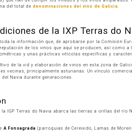
) que han de cumplir los viñedos y los vinos amparados. 
ma del total de
denominaciones del vino de Galicia
.
diciones de la IXP Terras do 
oda la información que, de aprobarse por la Comisión Europ
 reputación de los vinos que aquí se producen, así como a la
ométricas y unas prácticas vitícolas específicas y caracterí
tivo de la vid y elaboración de vinos en esta zona de Galicia
des vecinas, principalmente asturianas. Un vínculo comercia
es del Navia durante generaciones.
ón
la IGP Terras do Navia abarca las tierras a orillas del río 
de
A Fonsagrada
(parroquias de Cereixido, Lamas de Moreir