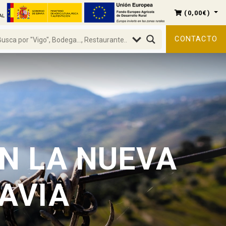
(
0,00
€
)
CONTACTO
N LA NUEVA
NAVIA