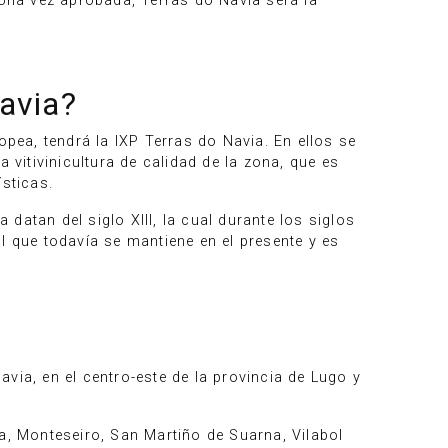
Una vez aprobada, Terras do Navia será la
Navia?
ea, tendrá la IXP Terras do Navia. En ellos se
 vitivinicultura de calidad de la zona, que es
sticas.
 datan del siglo XIII, la cual durante los siglos
l que todavía se mantiene en el presente y es
Navia, en el centro-este de la provincia de Lugo y
a, Monteseiro, San Martiño de Suarna, Vilabol