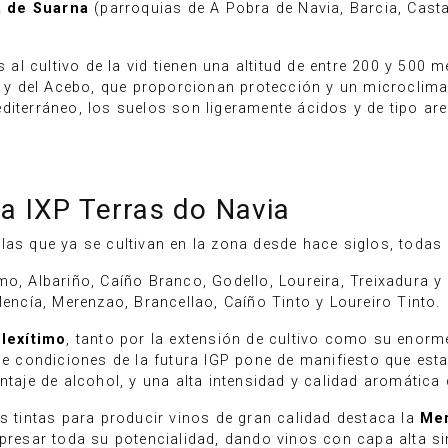
a de Suarna
(parroquias de A Pobra de Navia, Barcia, Castañ
s al cultivo de la vid tienen una altitud de entre 200 y 500 
ía y del Acebo, que proporcionan protección y un microclima
diterráneo, los suelos son ligeramente ácidos y de tipo are
la IXP Terras do Navia
las que ya se cultivan en la zona desde hace siglos, todas
mo, Albariño, Caíño Branco, Godello, Loureira, Treixadura y
Mencía, Merenzao, Brancellao, Caíño Tinto y Loureiro Tinto.
lexítimo
, tanto por la extensión de cultivo como su enorm
 de condiciones de la futura IGP pone de manifiesto que est
ntaje de alcohol, y una alta intensidad y calidad aromática
es tintas para producir vinos de gran calidad destaca la
Me
xpresar toda su potencialidad, dando vinos con capa alta si