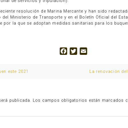
nal de servicios y tripulación).
eciente resolución de Marina Mercante y han sido redactad
del Ministerio de Transporte y en el Boletín Oficial del Est
e por la que se adoptan medidas sanitarias para los buques
Facebook
Twitter
Email
lven este 2021
La renovación de
será publicada.
Los campos obligatorios están marcados 