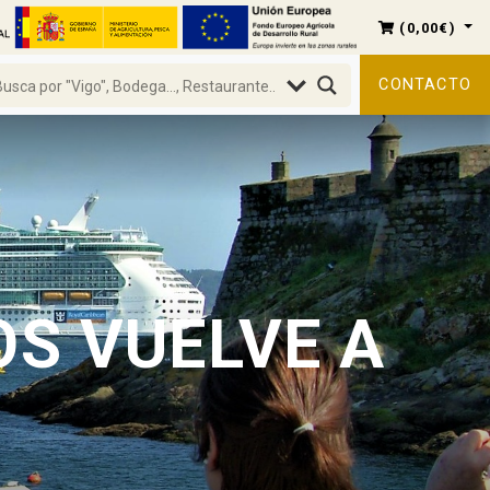
(
0,00
€
)
CONTACTO
OS VUELVE A