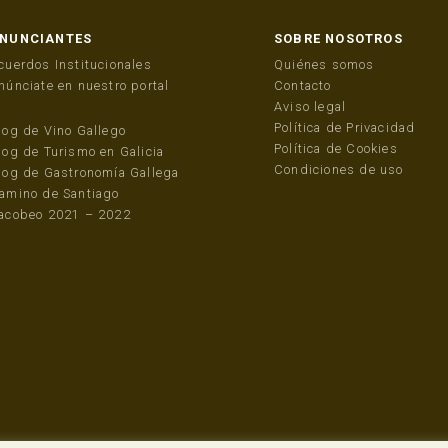
NUNCIANTES
SOBRE NOSOTROS
cuerdos Institucionales
Quiénes somos
núnciate en nuestro portal
Contacto
Aviso legal
Política de Privacidad
log de Vino Gallego
Política de Cookies
log de Turismo en Galicia
Condiciones de uso
log de Gastronomía Gallega
amino de Santiago
acobeo 2021 – 2022