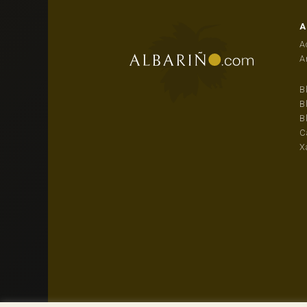
A
A
A
B
B
B
C
X