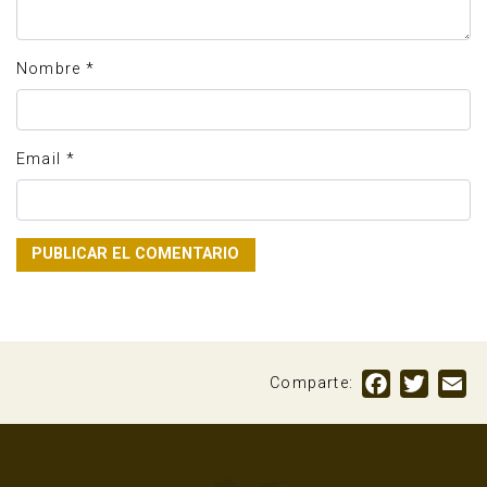
Nombre
*
Email
*
Facebook
Twitte
Em
Comparte: