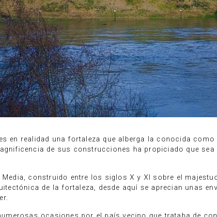
 es en realidad una fortaleza que alberga la conocida com
magnificencia de sus construcciones ha propiciado que s
 Media, construido entre los siglos X y XI sobre el majestuo
uitectónica de la fortaleza, desde aquí se aprecian unas env
er.
 numerosas ocasiones por el país vecino que trataba de conq