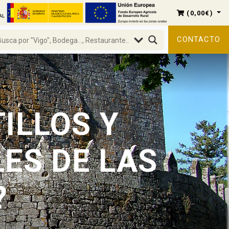
(
0,00
€
)
CONTACTO
ILLOS Y
ES DE LAS
?