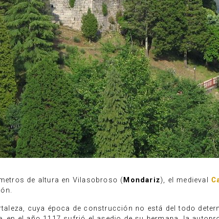
 metros de altura en Vilasobroso (
Mondariz
), el medieval
C
ión.
ortaleza, cuya época de construcción no está del todo deter
e, en el año 1117 sufrió el asedio de su hermana, la auto