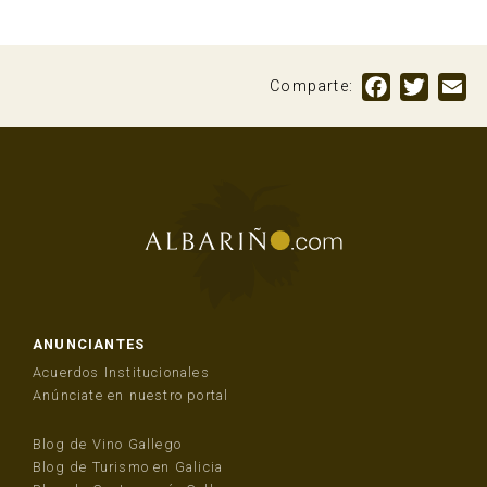
Facebook
Twitte
Em
Comparte:
ANUNCIANTES
Acuerdos Institucionales
Anúnciate en nuestro portal
Blog de Vino Gallego
Blog de Turismo en Galicia