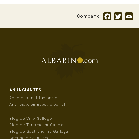
Facebook
Twitte
Em
Comparte:
ANUNCIANTES
Acuerdos Institucionales
Anúnciate en nuestro portal
Blog de Vino Gallego
Blog de Turismo en Galicia
Blog de Gastronomía Gallega
Camino de Santiago