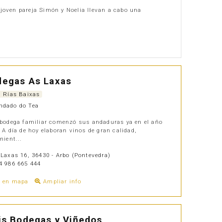
a joven pareja Simón y Noelia llevan a cabo una
degas As Laxas
. Rías Baixas
dado do Tea
bodega familiar comenzó sus andaduras ya en el año
 A día de hoy elaboran vinos de gran calidad,
nient...
Laxas 16, 36430 - Arbo (Pontevedra)
 986 665 444
r en mapa
Ampliar info
is Bodegas y Viñedos