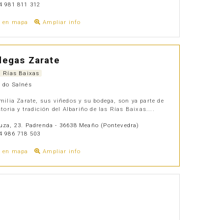
 981 811 312
r en mapa
Ampliar info
degas Zarate
. Rías Baixas
 do Salnés
milia Zarate, sus viñedos y su bodega, son ya parte de
storia y tradición del Albariño de las Rías Baixas....
za, 23. Padrenda - 36638 Meaño (Pontevedra)
 986 718 503
r en mapa
Ampliar info