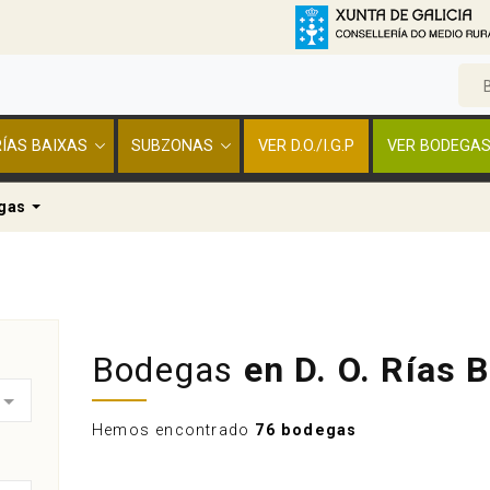
 RÍAS BAIXAS
SUBZONAS
VER D.O./I.G.P
VER BODEGA
n
Dropdown
gas
Bodegas
en D. O. Rías 
Hemos encontrado
76 bodegas