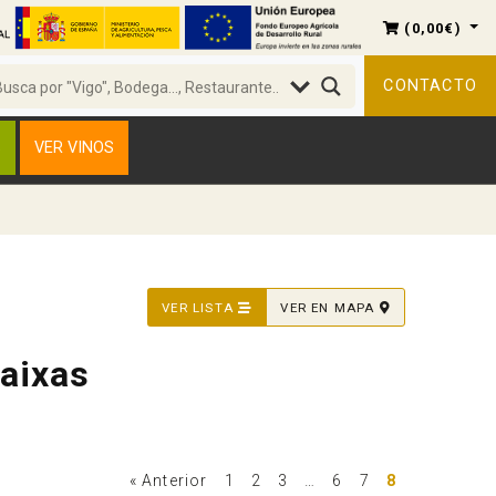
(
0,00
€
)
CONTACTO
S
VER VINOS
VER LISTA
VER EN MAPA
Baixas
« Anterior
1
2
3
…
6
7
8