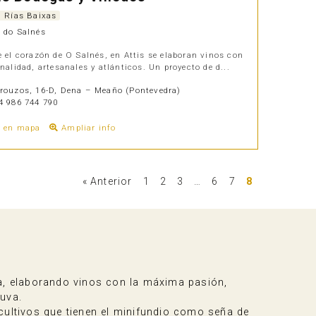
. Rías Baixas
 do Salnés
 el corazón de O Salnés, en Attis se elaboran vinos con
nalidad, artesanales y atlánticos. Un proyecto de d...
ouzos, 16-D, Dena – Meaño (Pontevedra)
 986 744 790
r en mapa
Ampliar info
« Anterior
1
2
3
…
6
7
8
la, elaborando vinos con la máxima pasión,
 uva.
ultivos que tienen el minifundio como seña de