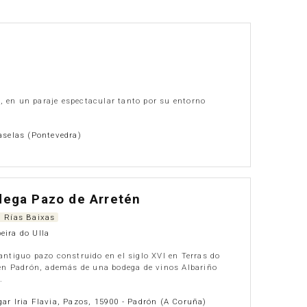
, en un paraje espectacular tanto por su entorno
aselas (Pontevedra)
ega Pazo de Arretén
. Rías Baixas
eira do Ulla
antiguo pazo construido en el siglo XVI en Terras do
 en Padrón, además de una bodega de vinos Albariño
.
ar Iria Flavia, Pazos, 15900 - Padrón (A Coruña)