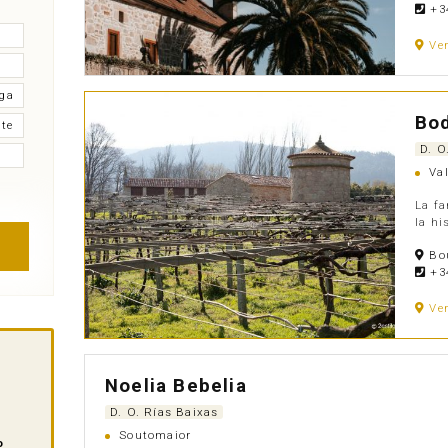
+34
Ve
ega
Bo
te
D. O
Val
La fa
la hi
Bou
+34
Ve
Noelia Bebelia
D. O. Rías Baixas
Soutomaior
o