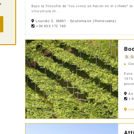
a
Bajo la filosofía de "los vinos se hacen en el viñedo" l
viticultura m...
Lourido 3, 36691 - Soutomaior (Pontevedra)
+34 653 172 160
Bo
D. O
Con
Esta 
1975.
prove
As 
+34
Ve
Att