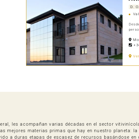
D. O
Val
Desde
perso
Mor
+34
Ve
ral, les acompañan varias décadas en el sector vitiviníco
as mejores materias primas que hay en nuestro planeta: la
ido a duras etapas de escasez de recursos basándose en c