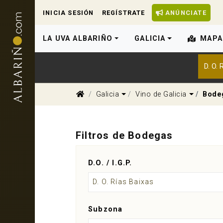
INICIA SESIÓN
REGÍSTRATE
ANÚNCIATE
LA UVA ALBARIÑO
GALICIA
MAPA
D. O.
Dropdown
Dropdow
Galicia
Vino de Galicia
Bode
Filtros de Bodegas
D.O. / I.G.P.
D. O. Rías Baixas
Subzona