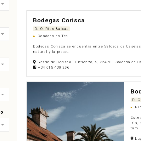
Bodegas Corisca
D. O. Rías Baixas
Condado do Tea
Bodegas Corisca se encuentra entre Salceda de Caselas
natural y la prese...
Barrio de Corisca - Entienza, 5, 36470 - Salceda de C
+34 615 430 296
Bod
D. O
Rib
go
Este 
Iria,
tam..
Lug