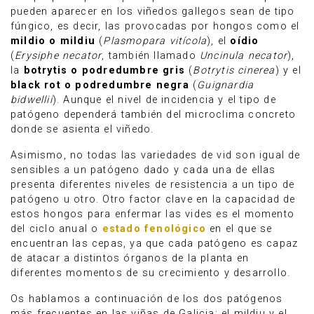
pueden aparecer en los viñedos gallegos sean de tipo
fúngico, es decir, las provocadas por hongos como el
mildio o mildiu
(
Plasmopara vitícola
), el
oídio
(
Erysiphe necator
, también llamado
Uncinula necator
),
la
botrytis o podredumbre gris
(
Botrytis cinerea
) y el
black rot o podredumbre negra
(
Guignardia
bidwellii
). Aunque el nivel de incidencia y el tipo de
patógeno dependerá también del microclima concreto
donde se asienta el viñedo.
Asimismo, no todas las variedades de vid son igual de
sensibles a un patógeno dado y cada una de ellas
presenta diferentes niveles de resistencia a un tipo de
patógeno u otro. Otro factor clave en la capacidad de
estos hongos para enfermar las vides es el momento
del ciclo anual o
estado fenológico
en el que se
encuentran las cepas, ya que cada patógeno es capaz
de atacar a distintos órganos de la planta en
diferentes momentos de su crecimiento y desarrollo.
Os hablamos a continuación de los dos patógenos
más frecuentes en las viñas de Galicia: el mildiu y el