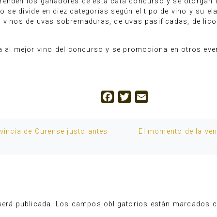
renden los ganadores de esta cata concurso y se otorgan l
se divide en diez categorías según el tipo de vino y su el
 vinos de uvas sobremaduras, de uvas pasificadas, de lico
ga al mejor vino del concurso y se promociona en otros ev
Facebook
Twitter
Email
ovincia de Ourense justo antes
El momento de la ven
será publicada.
Los campos obligatorios están marcados 