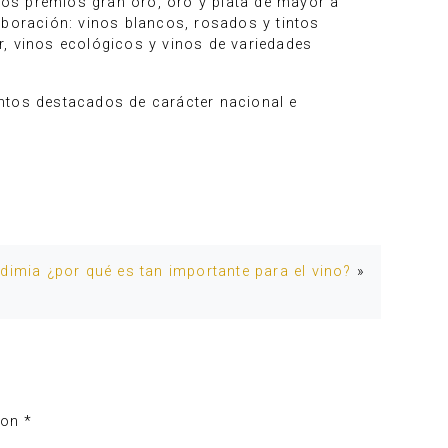
os premios gran oro, oro y plata de mayor a
aboración: vinos blancos, rosados y tintos
r, vinos ecológicos y vinos de variedades
entos destacados de carácter nacional e
dimia ¿por qué es tan importante para el vino?
»
con
*