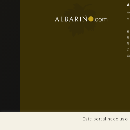
A
A
A
B
B
B
C
X
Este portal hace uso 
© Todos los derechos reservados | Albariño.com