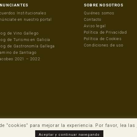
NUNCIANTES
SOBRE NOSOTROS
cuerdos Institucionales
Quiénes somos
núnciate en nuestro portal
Contacto
Aviso legal
Política de Privacidad
log de Vino Gallego
Política de Cookies
log de Turismo en Galicia
Condiciones de uso
log de Gastronomía Gallega
amino de Santiago
acobeo 2021 – 2022
de "cookies" para mejorar la experiencia. Por favor, lea las
Aceptar y continuar navegando