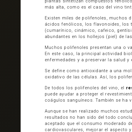
plantas sintetizan compuestos fenólico
más alta, como es el caso del vino tinto,
Existen miles de polifenoles, muchos d
ácidos fenólicos, los flavonoides, los 
(cumarínico, cinámico, cafeico, gentísi
abundantes en los hollejos (piel) de la
Muchos polifenoles presentan una o var
En este caso, la principal actividad bi
enfermedades y a preservar la salud y e
Se define como antioxidante a una molé
oxidativo de las células. Así, los polif
De todos los polifenoles del vino, el
re
puede ayudar a proteger el revestimien
coágulos sanguíneos. También se ha vis
Aunque se han realizado muchos estudi
resultados no han sido del todo conclu
aceptado que el consumo moderado de 
cardiovasculares, mejorar el aspecto y 