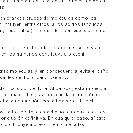
getal. En algunos de ellos su concentración es
ra.
can en grandes grupos de moléculas como los
 incluyen, entre otros, a los ácidos fenólicos
na y resveratrol). Todos ellos son especialmente
rcen algún efecto sobre los demás seres vivos.
e en los humanos contribuye a prevenir
tras moléculas y, en consecuencia, evita el daño
ables de dicho daño oxidativo.
idad cardioprotectora. Al parecer, esta molécula
rol “malo” (LDL) y a prevenir la formación de
tiene una acción específica sobre la piel.
 de los polifenoles del vino, en ocasiones los
nclusión definitiva. En cualquier caso, sí está
a contribuye a prevenir enfermedades