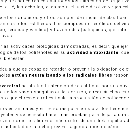
s y se encuentran en casi todos los alimentos de origen ve
 el té, las cebollas, el cacao o el aceite de oliva virgen ext
e ellos conocidos y otros aún por identificar. Se clasifi
taninos o los estilbenos. Los compuestos fenólicos del vino
co, ferúlico y vanílico) y flavonoides (catequinas, querciti
s uvas.
ias actividades biológicas demostradas, es decir, que eje
ológica de los polifenoles es su
actividad antioxidante
, qu
l bienestar.
cula que es capaz de retardar o prevenir la oxidación de o
enoles
actúan neutralizando a los radicales libres
respons
sveratrol
ha atraído la atención de científicos por su activ
to de los vasos sanguíneos del corazón, a reducir el coleste
to que el resveratrol estimula la producción de colágeno y 
os en animales y en personas para constatar los beneficios
yentes y se necesita hacer más pruebas para llegar a una co
vino como un alimento más dentro de una dieta equilibrad
elasticidad de la piel o prevenir algunos tipos de cáncer.