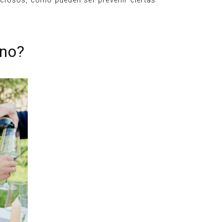
ficiosos, como pueden ser prevenir ciertas
ino?