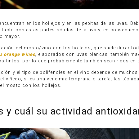
ncuentran en los hollejos y en las pepitas de las uvas. De
tacto con estas partes sólidas de la uva y, en consecuen
ho mayor.
ación del mosto/vino con los hollejos, que suele durar to
 u
orange wines
, elaborados con uvas blancas, también mac
s tintos, por lo que probablemente también sean ricos en p
ción y el tipo de polifenoles en el vino depende de muchos 
 del viñedo, si es una vendimia temprana o tardía, las técn
el mosto con los hollejos.
s y cuál su actividad antioxid