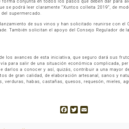
 de forma conjunta en todos los pasos que deben dar para a
 que se podrá leer claramente “Xuntos colleita 2019”, de m
s del supermercado.
l lanzamiento de sus vinos y han solicitado reunirse con el
ade. También solicitan el apoyo del Consejo Regulador de la
e los avances de esta iniciativa, que seguro dará sus frut
ía para salir de una situación económica complicada, per
e darlos a conocer y así, quizás, contribuir a una mayor d
tos de gran calidad, de elaboración artesanal, sanos y na
s, verduras, habas, castañas, quesos, requesón, mieles, a
Facebook
Twitter
Email