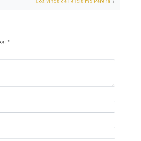
Los vinos de Felicísimo Pereira
»
con
*