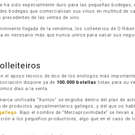
pe ha sido especialmente duro para las pequeñas bodegas, 
ndes bodegas que comercializan sus vinos en multitud de ca
 precedentes de las ventas de vino.
i inminente llegada de la vendimia, los colleiterios de O Ri
ora es necesario más que nunca unirse para sacar sus nego
olleiteiros
on el apoyo técnico de dos de los enólogos más importante
 asociación dispone ya de
100.000 botellas
listas para su v
ximos días a la venta.
marca unificada “Xuntos” se engloba dentro del plan de actu
a de productos agroalimentarios gallegos, y del que os ha
gallego
. Bajo el nombre de “Mercaproximidade” se llevan a 
bución a los pequeños productores, algo que en el caso de l