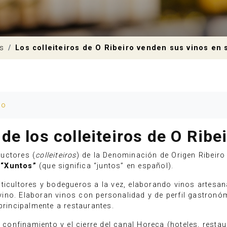
as
Los colleiteiros de O Ribeiro venden sus vinos e
io
e los colleiteiros de O Ribe
uctores (
colleiteiros
) de la Denominación de Origen Ribeir
:
“Xuntos”
(que significa “juntos” en español).
ticultores y bodegueros a la vez, elaborando vinos artesan
no. Elaboran vinos con personalidad y de perfil gastronóm
principalmente a restaurantes.
nfinamiento y el cierre del canal Horeca (hoteles, restau