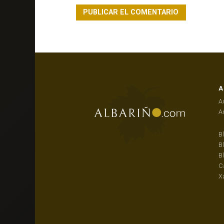
A
A
A
B
B
B
C
X