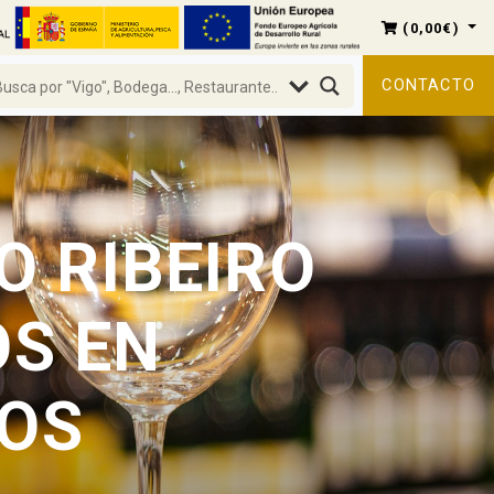
(
0,00
€
)
CONTACTO
O RIBEIRO
OS EN
OS