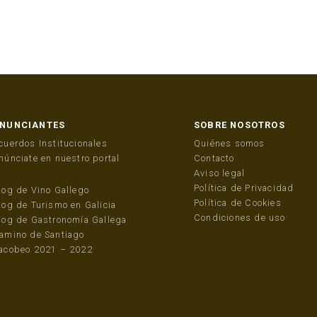
NUNCIANTES
SOBRE NOSOTROS
cuerdos Institucionales
Quiénes somos
núnciate en nuestro portal
Contacto
Aviso legal
Política de Privacidad
log de Vino Gallego
Política de Cookies
log de Turismo en Galicia
Condiciones de uso
log de Gastronomía Gallega
amino de Santiago
acobeo 2021 – 2022