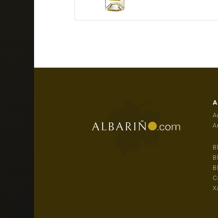
A
A
A
B
B
B
C
X