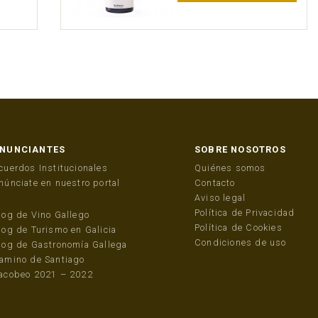
NUNCIANTES
SOBRE NOSOTROS
cuerdos Institucionales
Quiénes somos
núnciate en nuestro portal
Contacto
Aviso legal
Política de Privacidad
log de Vino Gallego
Política de Cookies
log de Turismo en Galicia
Condiciones de uso
log de Gastronomía Gallega
amino de Santiago
acobeo 2021 – 2022