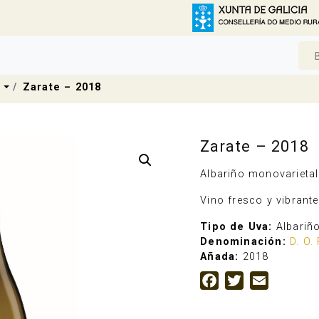
n
Dropdown
Zarate – 2018
Zarate – 2018
Albariño monovarietal
Vino fresco y vibrante
Tipo de Uva:
Albariñ
Denominación:
D. O.
Añada:
2018
Facebook
Twitter
Email