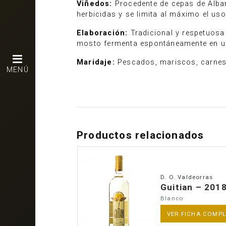
Viñedos:
Procedente de cepas de Albar
herbicidas y se limita al máximo el us
Elaboración:
Tradicional y respetuosa 
mosto fermenta espontáneamente en un 
Maridaje:
Pescados, mariscos, carnes
MENÚ
Productos relacionados
D. O. Valdeorras
Guitian – 201
Blanco
VER FICHA COMP