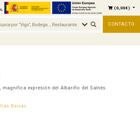
(
0,00
€
)
CONTACTO
.
, magnífica expresión del Albariño del Salnés.
o
 Rías Baixas