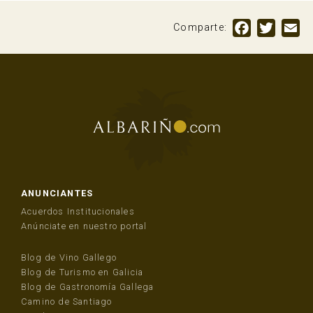
Facebook
Twitte
Em
Comparte:
ANUNCIANTES
Acuerdos Institucionales
Anúnciate en nuestro portal
Blog de Vino Gallego
Blog de Turismo en Galicia
Blog de Gastronomía Gallega
Camino de Santiago