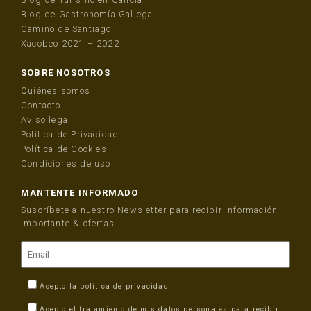
Blog de Gastronomía Gallega
Camino de Santiago
Xacobeo 2021 – 2022
SOBRE NOSOTROS
Quiénes somos
Contacto
Aviso legal
Política de Privacidad
Política de Cookies
Condiciones de uso
MANTENTE INFORMADO
Suscríbete a nuestro Newsletter para recibir información
importante & ofertas
Acepto la
política de privacidad
Acepto el tratamiento de mis datos personales para recibir