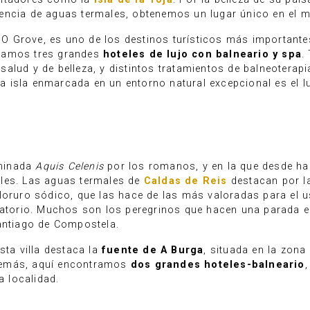
encia de aguas termales, obtenemos un lugar único en el 
e O Grove, es uno de los destinos turísticos más importante
ntramos tres grandes
hoteles de lujo con balneario y spa
.
alud y de belleza, y distintos tratamientos de balneoterapi
ca isla enmarcada en un entorno natural excepcional es el lug
ominada
Aquis Celenis
por los romanos, y en la que desde ha
les. Las aguas termales de
Caldas de Reis
destacan por l
loruro sódico, que las hace de las más valoradas para el u
ratorio. Muchos son los peregrinos que hacen una parada en
Santiago de Compostela.
sta villa destaca la
fuente de A Burga
, situada en la zona
demás, aquí encontramos
dos grandes hoteles-balneario
a localidad.