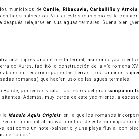
 los municipios de
Cenlle, Ribadavia, Carballiño y Arnoia
íficos balnearios. Visitar estos municipio es la ocasión 
ra después relajarse en sus aguas termales. Suena bien ¿ve
ra una impresionante oferta termal, así como yacimientos d
serra do Xurés, facilitó la construcción de la vía romana XVI
saba en su recorrido por estas tierras. Los romanos supi
sadas romanas) que hacían uso de las aguas termales.
n Bande, podremos visitar los restos del gran
campament
sitantes. Además. muy cerca de este yacimiento, a escaso
e la
Mansio Aquis Originis
, en la que los romanos incorpo
 Pero el principal atractivo turístico de este municipio son
, así como un hotel-balneario y una playa fluvial con pisci
s de Lobios”.