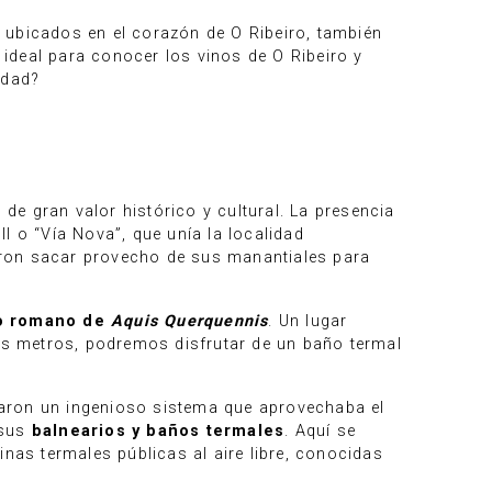
, ubicados en el corazón de O Ribeiro, también
ideal para conocer los vinos de O Ribeiro y
rdad?
e gran valor histórico y cultural. La presencia
II o “Vía Nova”, que unía la localidad
eron sacar provecho de sus manantiales para
o romano de
Aquis Querquennis
. Un lugar
s metros, podremos disfrutar de un baño termal
raron un ingenioso sistema que aprovechaba el
 sus
balnearios y baños termales
. Aquí se
nas termales públicas al aire libre, conocidas