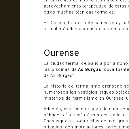
en diferentes componentes minerales. E
aprovechamiento terapéutico de estas a
otras muchas técnicas termales.
En Galicia, la oferta de balnearios y 
termal más destacadas de la comunida
Ourense
La ciudad termal de Galicia por antono
las piscinas de
As Burgas
, cuya fuen
de As Burgas”.
La historia del termalismo orensano 
numerosos los vestigios arqueológicos
misterios del termalismo en Ourense, un
Además, esta ciudad goza de numero
público o “pozas” (término en gallego
Chavasqueira, todas ellas de uso grat
privadas, con instalaciones perfectame