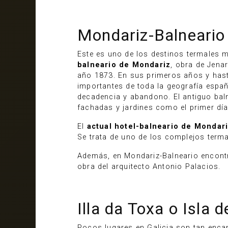
Mondariz-Balneario
Este es uno de los destinos termales m
balneario de Mondariz
, obra de Jena
año 1873. En sus primeros años y hasta
importantes de toda la geografía españo
decadencia y abandono. El antiguo bal
fachadas y jardines como el primer día
El
actual hotel-balneario de Mondar
Se trata de uno de los complejos terma
Además, en Mondariz-Balneario encon
obra del arquitecto Antonio Palacios.
Illa da Toxa o Isla d
Pocos lugares en Galicia son tan enc