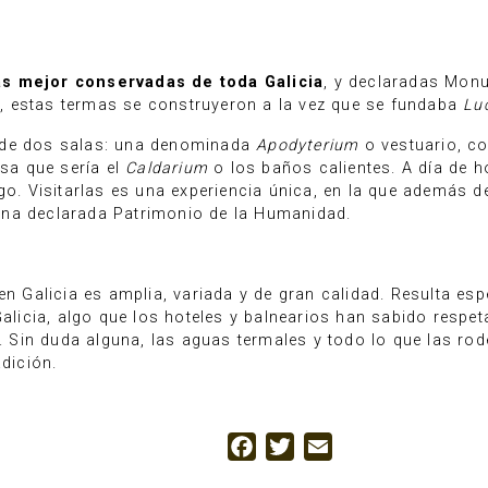
s mejor conservadas de toda Galicia
, y declaradas Monu
 II, estas termas se construyeron a la vez que se fundaba
Lu
 de dos salas: una denominada
Apodyterium
o vestuario, co
sa que sería el
Caldarium
o los baños calientes. A día de h
ugo. Visitarlas es una experiencia única, en la que además
ana declarada Patrimonio de la Humanidad.
en Galicia es amplia, variada y de gran calidad. Resulta esp
Galicia, algo que los hoteles y balnearios han sabido respet
s. Sin duda alguna, las aguas termales y todo lo que las ro
adición.
Facebook
Twitter
Email