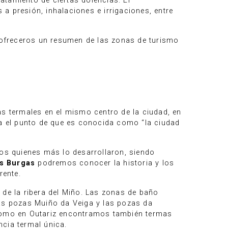
atamiento de ciertas dolencias. El
a presión, inhalaciones e irrigaciones, entre
s ofreceros un resumen de las zonas de turismo
as termales en el mismo centro de la ciudad, en
ta el punto de que es conocida como “la ciudad
os quienes más lo desarrollaron, siendo
As Burgas
podremos conocer la historia y los
rente.
 de la ribera del Miño. Las zonas de baño
las pozas Muiño da Veiga y las pozas da
 como en Outariz encontramos también termas
cia termal única.