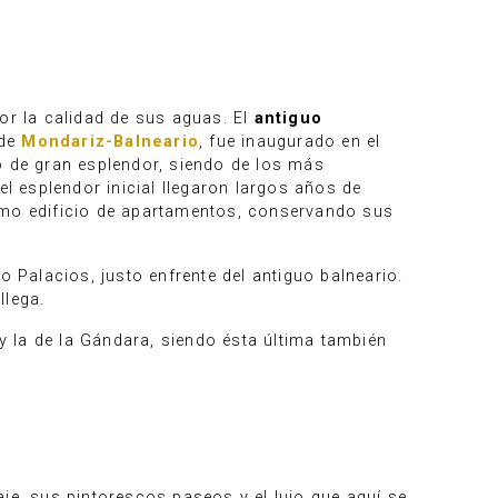
or la calidad de sus aguas. El
antiguo
 de
Mondariz-Balneario
, fue inaugurado en el
ó de gran esplendor, siendo de los más
el esplendor inicial llegaron largos años de
como edificio de apartamentos, conservando sus
 Palacios, justo enfrente del antiguo balneario.
llega.
la de la Gándara, siendo ésta última también
saje, sus pintorescos paseos y el lujo que aquí se