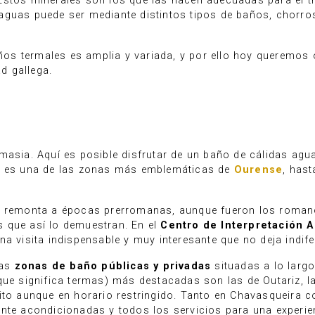
stos minerales son los que las hacen adecuadas para el tr
guas puede ser mediante distintos tipos de baños, chorros 
baños termales es amplia y variada, y por ello hoy queremo
d gallega.
masia. Aquí es posible disfrutar de un baño de cálidas agu
te es una de las zonas más emblemáticas de
Ourense
, has
se remonta a épocas prerromanas, aunque fueron los roman
 que así lo demuestran. En el
Centro de Interpretación 
a visita indispensable y muy interesante que no deja indife
sas
zonas de baño públicas y privadas
situadas a lo largo
 que significa termas) más destacadas son las de Outariz, 
uito aunque en horario restringido. Tanto en Chavasqueira
nte acondicionadas y todos los servicios para una experien