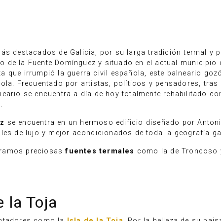
ás destacados de Galicia, por su larga tradición termal y p
ro de la Fuente Domínguez y situado en el actual municipio
 que irrumpió la guerra civil española, este balneario goz
la. Frecuentado por artistas, políticos y pensadores, tras 
neario se encuentra a día de hoy totalmente rehabilitado 
.
iz
se encuentra en un hermoso edificio diseñado por Antonio
les de lujo y mejor acondicionados de toda la geografía ga
tramos preciosas
fuentes termales
como la de Troncoso y 
e la Toja
antadores como la
Isla de la Toja
. Por la belleza de su pai