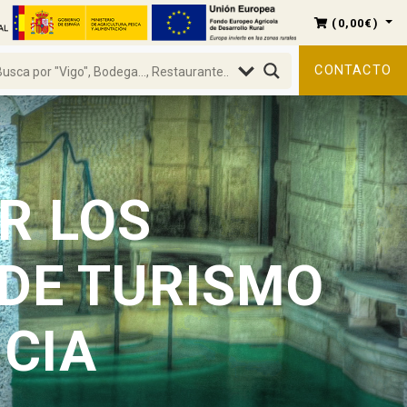
(
0,00
€
)
CONTACTO
R LOS
 DE TURISMO
ICIA