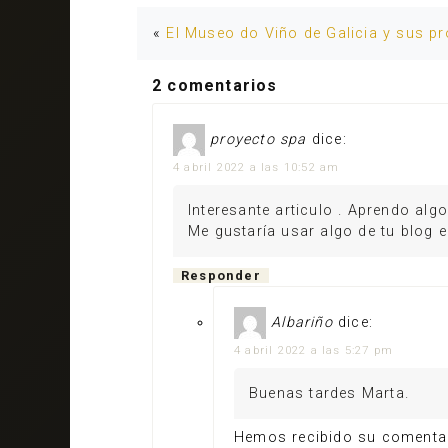
«
El Museo do Viño de Galicia y sus p
2 comentarios
proyecto spa
dice:
4 abril 2022 a las 10:52 am
Interesante articulo . Aprendo alg
Me gustaría usar algo de tu blog e
Responder
Albariño
dice:
4 abril 2022 a las 5:27 pm
Buenas tardes Marta.
Hemos recibido su comentari