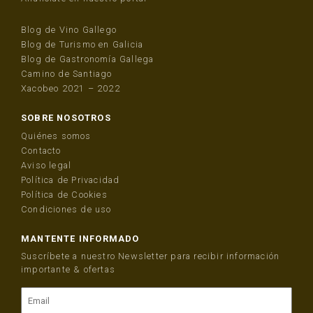
Blog de Vino Gallego
Blog de Turismo en Galicia
Blog de Gastronomía Gallega
Camino de Santiago
Xacobeo 2021 – 2022
SOBRE NOSOTROS
Quiénes somos
Contacto
Aviso legal
Política de Privacidad
Política de Cookies
Condiciones de uso
MANTENTE INFORMADO
Suscríbete a nuestro Newsletter para recibir información
importante & ofertas