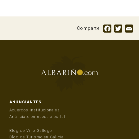
Facebook
Twitte
Em
Comparte:
ANUNCIANTES
Acuerdos Institucionales
Anúnciate en nuestro portal
Blog de Vino Gallego
Blog de Turismo en Galicia