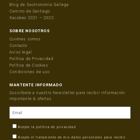
Blog de Gastronomía Gallega
Camino de Santiago
Xacobeo 2021 – 2022
SOBRE NOSOTROS
Quiénes somos
Contacto
Aviso legal
Política de Privacidad
Política de Cookies
Condiciones de uso
MANTENTE INFORMADO
Suscríbete a nuestro Newsletter para recibir información
importante & ofertas
Acepto la
política de privacidad
Acepto el tratamiento de mis datos personales para recibir