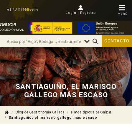
Login | Regístro
Menú
CONTACTO
SANTIAGUIÑO, EL MARISCO
GALLEGO MÁS ESCASO
Blog de Gastronomía Gallega
Platos típicos de Galicia
Santiaguiño, el marisco gallego más escaso