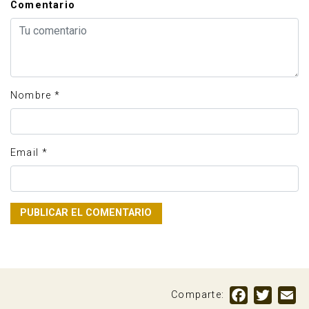
Comentario
Nombre
*
Email
*
Facebook
Twitte
Em
Comparte: