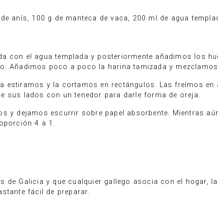
de anís, 100 g de manteca de vaca, 200 ml de agua templad
a con el agua templada y posteriormente añadimos los hue
eo. Añadimos poco a poco la harina tamizada y mezclamos
 estiramos y la cortamos en rectángulos. Las freímos en a
e sus lados con un tenedor para darle forma de oreja.
os y dejamos escurrir sobre papel absorbente. Mientras a
oporción 4 a 1.
de Galicia y que cualquier gallego asocia con el hogar, la 
stante fácil de preparar.