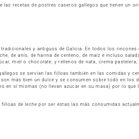
e las recetas de postres caseros gallegos que tienen un or
adicionales y antiguos de Galicia. En todos los rincones de
eche, de anís, de harina de centeno, de maíz e incluso sal
ar, miel o chocolate; y rellenos de nata, crema pastelera,
gallegos se servían las filloas también en las comidas y 
oy son más bien un dulce y se consumen sobre todo en los 
es en sí mismas (no llevan azúcar en su masa) por lo que 
s filloas de leche por ser éstas las más consumidas actua