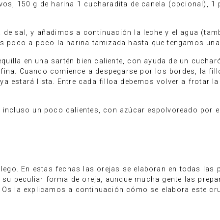
vos, 150 g de harina 1 cucharadita de canela (opcional), 1 
de sal, y añadimos a continuación la leche y el agua (tam
mos poco a poco la harina tamizada hasta que tengamos un
uilla en una sartén bien caliente, con ayuda de un cucha
ina. Cuando comience a despegarse por los bordes, la fillo
a estará lista. Entre cada filloa debemos volver a frotar 
, incluso un poco calientes, con azúcar espolvoreado por e
llego. En estas fechas las orejas se elaboran en todas las p
u peculiar forma de oreja, aunque mucha gente las prepara
 Os la explicamos a continuación cómo se elabora este cruj