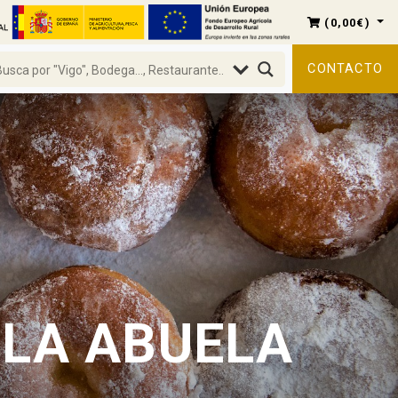
(
0,00
€
)
CONTACTO
 LA ABUELA