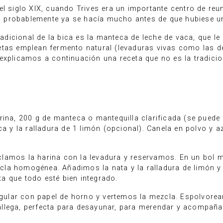
el siglo XIX, cuando Trives era un importante centro de re
probablemente ya se hacía mucho antes de que hubiese un 
tradicional de la bica es la manteca de leche de vaca, que 
tas emplean fermento natural (levaduras vivas como las de
explicamos a continuación una receta que no es la tradicio
rina, 200 g de manteca o mantequilla clarificada (se pued
ca y la ralladura de 1 limón (opcional). Canela en polvo y 
lamos la harina con la levadura y reservamos. En un bol m
cla homogénea. Añadimos la nata y la ralladura de limón 
a que todo esté bien integrado.
ular con papel de horno y vertemos la mezcla. Espolvore
llega, perfecta para desayunar, para merendar y acompañar