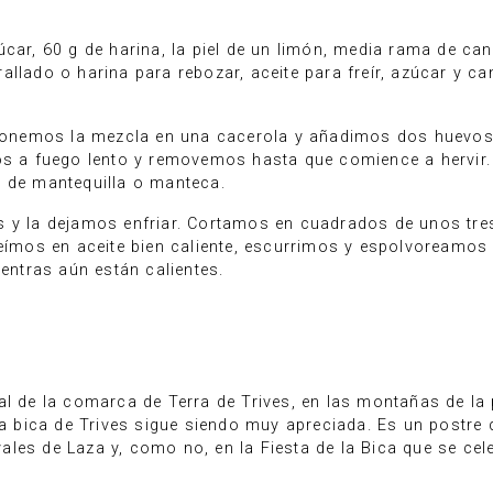
car, 60 g de harina, la piel de un limón, media rama de can
llado o harina para rebozar, aceite para freír, azúcar y ca
 ponemos la mezcla en una cacerola y añadimos dos huevos 
mos a fuego lento y removemos hasta que comience a hervir
a de mantequilla o manteca.
s y la dejamos enfriar. Cortamos en cuadrados de unos tr
reímos en aceite bien caliente, escurrimos y espolvoreamos
ientras aún están calientes.
al de la comarca de Terra de Trives, en las montañas de l
 la bica de Trives sigue siendo muy apreciada. Es un postr
les de Laza y, como no, en la Fiesta de la Bica que se cele