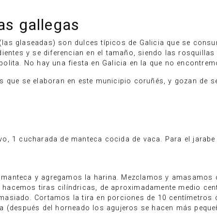
las gallegas
a (las glaseadas) son dulces típicos de Galicia que se cons
ientes y se diferencian en el tamaño, siendo las rosquilla
olita. No hay una fiesta en Galicia en la que no encontre
es que se elaboran en este municipio coruñés, y gozan de s
o, 1 cucharada de manteca cocida de vaca. Para el jarabe
 manteca y agregamos la harina. Mezclamos y amasamos c
hacemos tiras cilíndricas, de aproximadamente medio cent
masiado. Cortamos la tira en porciones de 10 centímetros
ña (después del horneado los agujeros se hacen más peque