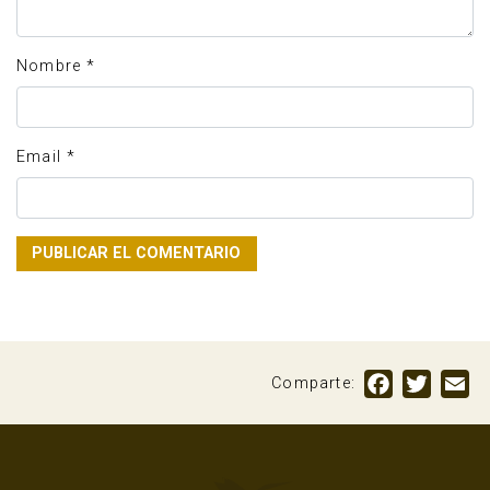
Nombre
*
Email
*
Facebook
Twitte
Em
Comparte: