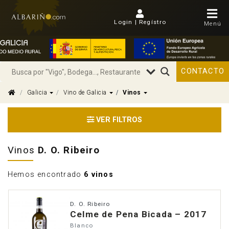
Login | Regístro
Menú
CONTACTO
Dropdown
Dropdown
Dropdown
Galicia
Vino de Galicia
Vinos
VER FILTROS
Vinos
D. O. Ribeiro
Hemos encontrado
6 vinos
D. O. Ribeiro
Celme de Pena Bicada – 2017
Blanco