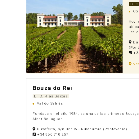
D. O
Con
Hoy, 
ubica
Tea d
Bar
(Pont
+34
Ve
Bouza do Rei
D. O. Rías Baixas
Val do Salnés
Fundada en el año 1984, es una de las primeras Bodega
Albariño, aguar...
Puxafeita, s/n 36636 - Ribadumia (Pontevedra)
+34 986 710 257