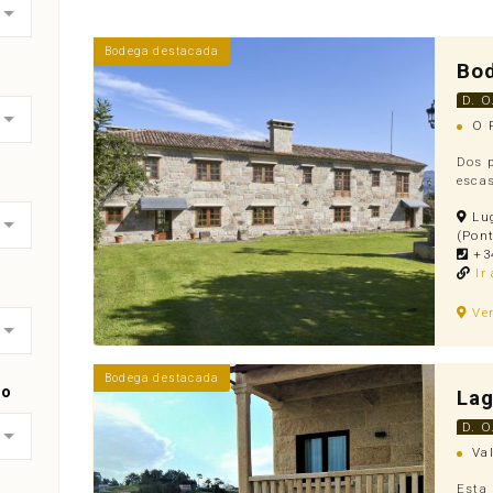
Bodega destacada
Bo
D. O
O R
Dos p
escas
Lug
(Pont
+34
Ir
Ve
Bodega destacada
go
Lag
D. O
Val
Esta 