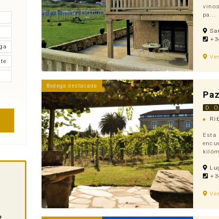
vinos
pa...
Sar
+34
ega
Ve
te
Bodega destacada
Paz
D. O
Rib
Esta 
encue
kilóm
Lug
+34
Ve
o