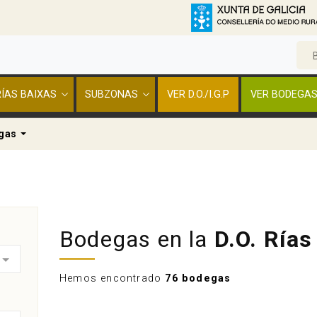
 RÍAS BAIXAS
SUBZONAS
VER D.O./I.G.P
VER BODEGA
n
Dropdown
gas
Bodegas en la
D.O. Rías
Hemos encontrado
76 bodegas