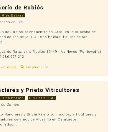
orío de Rubiós
. Rías Baixas
dado do Tea
ío de Rubiós se encuentra en Arbo, en la subzona de
do do Tea de la D.O. Rías Baixas. Es una de las
a...
za do Rato, s/n, Rubiós 36449 - As Neves (Pontevedra)
 986 667 212
r en mapa
Ampliar info
clares y Prieto Viticultores
. Rías Baixas
Sin DO ni IGP
 do Salnés
to Nanclares y Silvia Prieto son socios, viticultores y
radores de vinos de Albariño en Cambados.
onados...