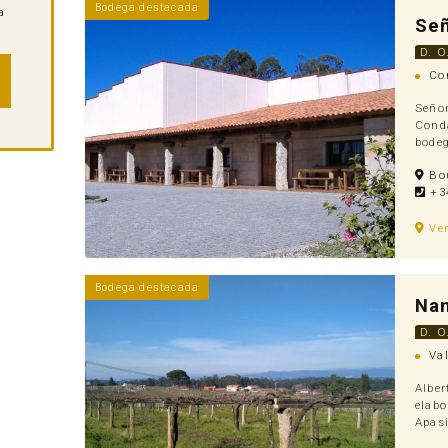
Bodega destacada
a
Señ
D. O
Con
Señor
Conda
bodeg
Bou
+34
Ve
Bodega destacada
Nan
D. O
Val
Alber
elabo
Apasi