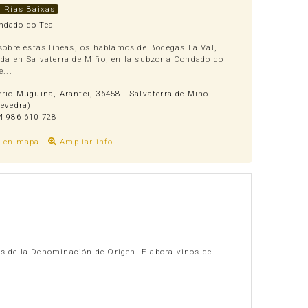
. Rías Baixas
dado do Tea
sobre estas líneas, os hablamos de Bodegas La Val,
da en Salvaterra de Miño, en la subzona Condado do
e...
rio Muguiña, Arantei, 36458 - Salvaterra de Miño
evedra)
 986 610 728
r en mapa
Ampliar info
s de la Denominación de Origen. Elabora vinos de