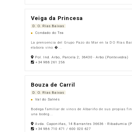
Veiga da Princesa
D. O. Rías Baixas
Condado do Tea
La prensencia del Grupo Pazo do Mar en la DO Rías Bai
elabora vino �...
Pol. Ind. Arbo, Parcela 2; 36430 - Arbo (Pontevedra)
+34 988 261 256
Bouza de Carril
D. O. Rías Baixas
Val do Salnés
Bodega familiar de vinos de Albariño de sus propias fi
una bodeg...
Avda. Caponiñas, 14 Barrantes 36636 - Ribadumia (P
+34 986 710 471 / 600 020 627