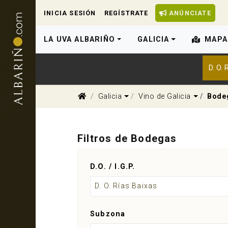
INICIA SESIÓN
REGÍSTRATE
ANÚNCIATE
LA UVA ALBARIÑO
GALICIA
MAPA
D. O.
Dropdown
Dropdow
Galicia
Vino de Galicia
Bode
Filtros de Bodegas
D.O. / I.G.P.
D. O. Rías Baixas
Subzona