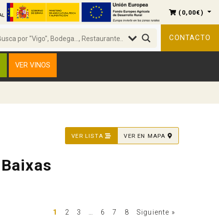
(
0,00
€
)
CONTACTO
S
VER VINOS
VER LISTA
VER EN MAPA
 Baixas
1
2
3
…
6
7
8
Siguiente »