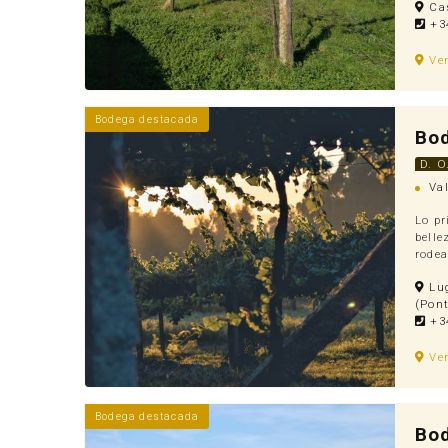
Cas
+34
Ve
Bodega destacada
Bo
D. O
Val
Lo pr
belle
rodea
Lug
(Pont
+34
Ve
Bodega destacada
Bod