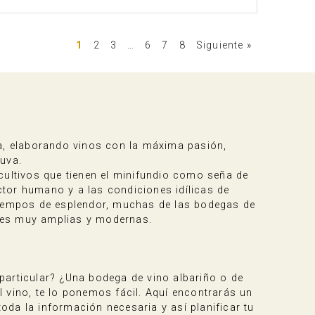
1
2
3
…
6
7
8
Siguiente »
la, elaborando vinos con la máxima pasión,
 uva.
ultivos que tienen el minifundio como seña de
actor humano y a las condiciones idílicas de
 tiempos de esplendor, muchas de las bodegas de
ones muy amplias y modernas.
particular? ¿Una bodega de vino albariño o de
 vino, te lo ponemos fácil. Aquí encontrarás un
da la información necesaria y así planificar tu