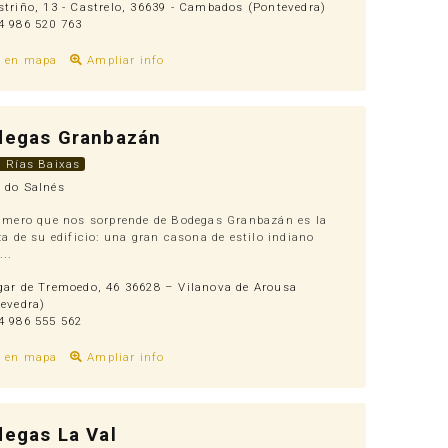
triño, 13 - Castrelo, 36639 - Cambados (Pontevedra)
 986 520 763
r en mapa
Ampliar info
degas Granbazán
. Rías Baixas
 do Salnés
imero que nos sorprende de Bodegas Granbazán es la
za de su edificio: una gran casona de estilo indiano
...
ar de Tremoedo, 46 36628 – Vilanova de Arousa
evedra)
 986 555 562
r en mapa
Ampliar info
egas La Val