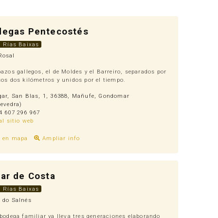
degas Pentecostés
. Rías Baixas
osal
azos gallegos, el de Moldes y el Barreiro, separados por
os dos kilómetros y unidos por el tiempo.
ar, San Blas, 1, 36388, Mañufe, Gondomar
evedra)
 607 296 967
 al sitio web
r en mapa
Ampliar info
ar de Costa
. Rías Baixas
 do Salnés
bodega familiar ya lleva tres generaciones elaborando