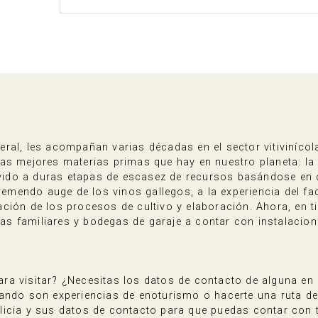
ral, les acompañan varias décadas en el sector vitiviníco
as mejores materias primas que hay en nuestro planeta: la
ido a duras etapas de escasez de recursos basándose en c
tremendo auge de los vinos gallegos, a la experiencia del f
ación de los procesos de cultivo y elaboración. Ahora, en
as familiares y bodegas de garaje a contar con instalaci
a visitar? ¿Necesitas los datos de contacto de alguna en 
ando son experiencias de enoturismo o hacerte una ruta del
icia y sus datos de contacto para que puedas contar con to