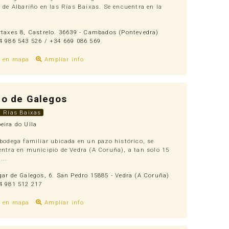
 de Albariño en las Rías Baixas. Se encuentra en la
taxes 8, Castrelo. 36639 - Cambados (Pontevedra)
 986 543 526 / +34 669 086 569
r en mapa
Ampliar info
o de Galegos
. Rías Baixas
eira do Ulla
bodega familiar ubicada en un pazo histórico, se
ntra en municipio de Vedra (A Coruña), a tan solo 15
...
ar de Galegos, 6. San Pedro 15885 - Vedra (A Coruña)
 981 512 217
r en mapa
Ampliar info