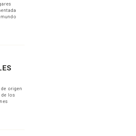
agares
mentada
l mundo
LES
 de origen
 de los
ones