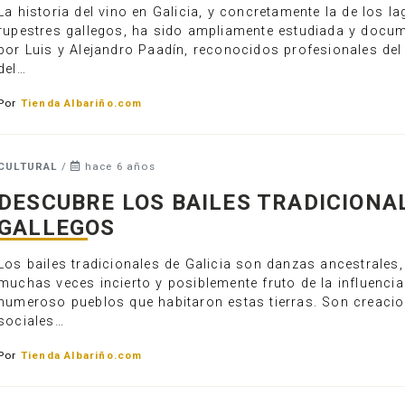
La historia del vino en Galicia, y concretamente la de los l
rupestres gallegos, ha sido ampliamente estudiada y docu
por Luis y Alejandro Paadín, reconocidos profesionales de
del…
Por
Tienda Albariño.com
CULTURAL
/
hace 6 años
DESCUBRE LOS BAILES TRADICIONA
GALLEGOS
Los bailes tradicionales de Galicia son danzas ancestrales,
muchas veces incierto y posiblemente fruto de la influencia
numeroso pueblos que habitaron estas tierras. Son creaci
sociales…
Por
Tienda Albariño.com