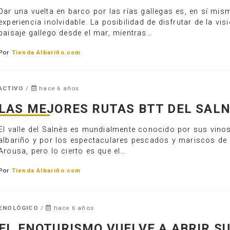
Dar una vuelta en barco por las rías gallegas es, en sí mis
experiencia inolvidable. La posibilidad de disfrutar de la vis
paisaje gallego desde el mar, mientras…
Por
Tienda Albariño.com
ACTIVO
/
hace 6 años
LAS MEJORES RUTAS BTT DEL SAL
El valle del Salnés es mundialmente conocido por sus vino
albariño y por los espectaculares pescados y mariscos de 
Arousa, pero lo cierto es que el…
Por
Tienda Albariño.com
ENOLÓGICO
/
hace 6 años
EL ENOTURISMO VUELVE A ABRIR S