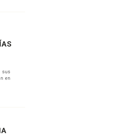
ÍAS
, sus
án en
IA