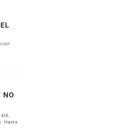
TEL
ación
E NO
 XIX,
s. Hasta