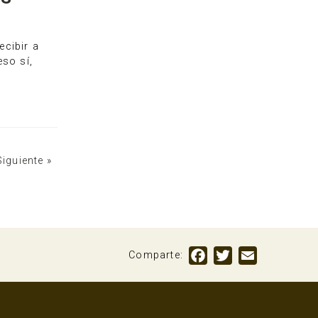
ecibir a
eso sí,
Siguiente »
Facebook
Twitter
Email
Comparte: