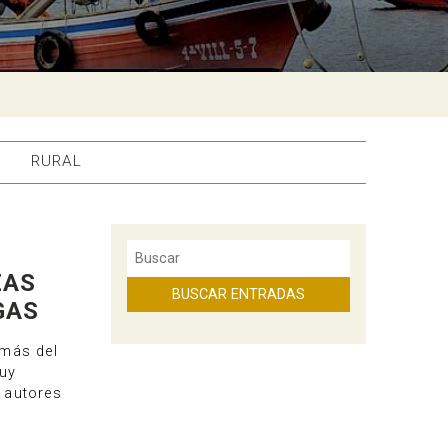
RURAL
ZAS
GAS
 más del
muy
 autores