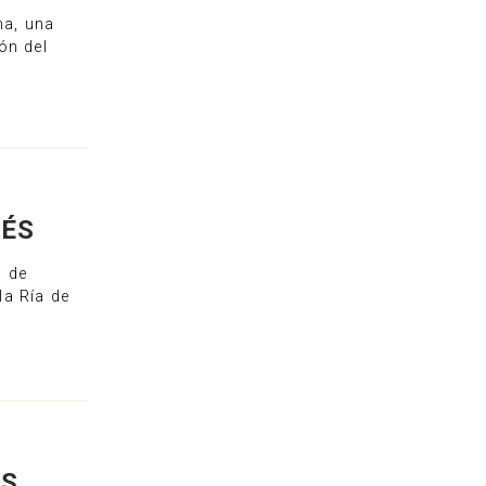
ma, una
ión del
NÉS
s de
la Ría de
US