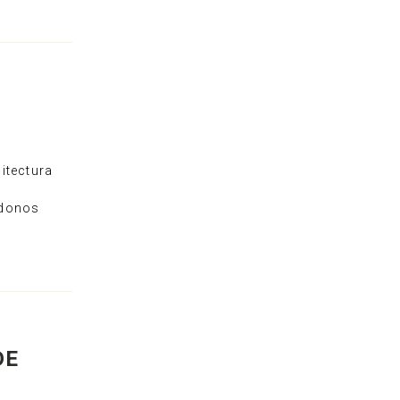
itectura
ndonos
DE