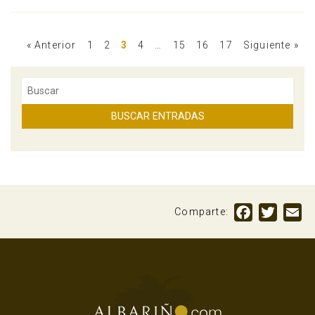
« Anterior
1
2
3
4
…
15
16
17
Siguiente »
Facebook
Twitte
Em
Comparte: