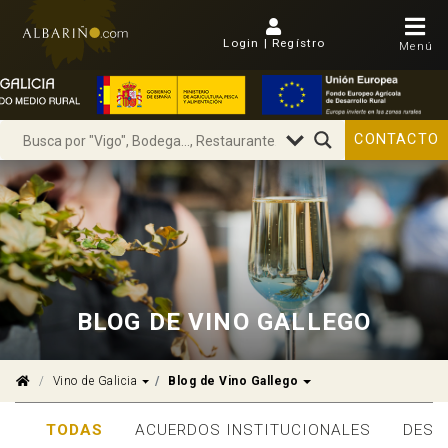
Login | Regístro
Menú
CONTACTO
BLOG DE VINO GALLEGO
Dropdown
Dropdown
Vino de Galicia
Blog de Vino Gallego
TODAS
ACUERDOS INSTITUCIONALES
DEST