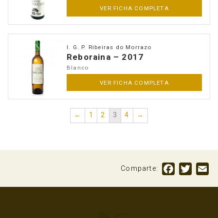
VER FICHA COMPLETA
I. G. P. Ribeiras do Morrazo
Reboraina – 2017
Blanco
VER FICHA COMPLETA
←
1
2
3
4
→
Facebook
Twitte
Em
Comparte: