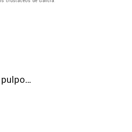
s crustáceos de Galicia.
 pulpo…