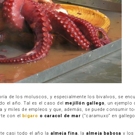
yoría de los moluscos, y especialmente los bivalvos, se e
o el año. Tal es el caso del
mejillón gallego
, un ejemplo
a y miles de empleos y que, además, se puede consumir tod
rte con el
bígaro
o caracol de mar
(“caramuxo” en gallego
e casi todo el año la
almeja fina
, la
almeja babosa
y lo