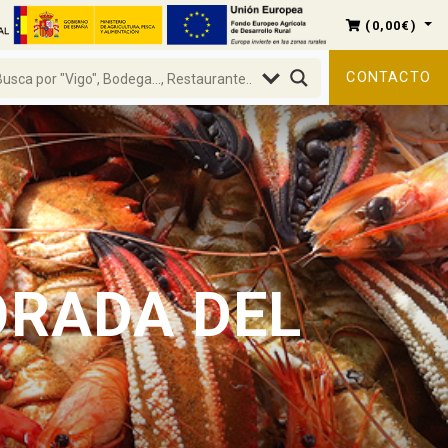
(
0,00
€
)
CONTACTO
ORADA DEL