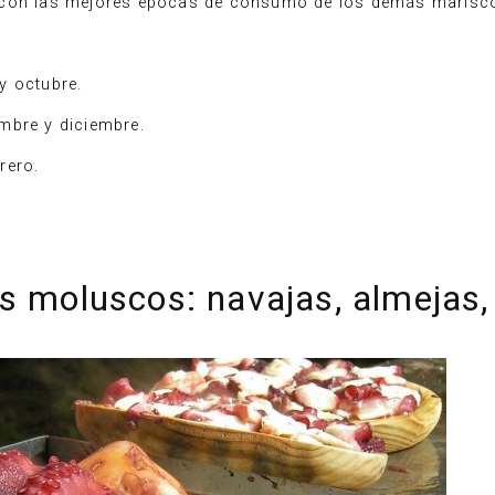
 con las mejores épocas de consumo de los demás marisco
y octubre.
mbre y diciembre.
rero.
s moluscos: navajas, almejas,