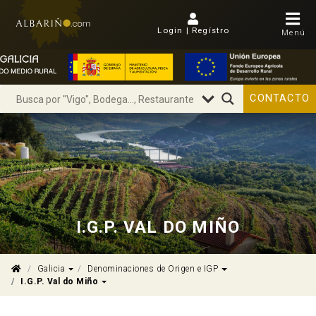
Login | Regístro
Menú
CONTACTO
I.G.P. VAL DO MIÑO
Dropdown
Dropdown
Galicia
Denominaciones de Origen e IGP
Dropdown
I.G.P. Val do Miño