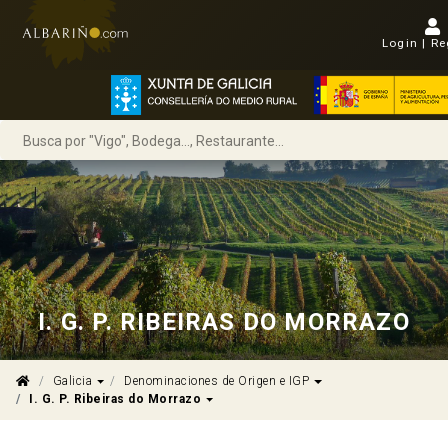
Login | Re
I. G. P. RIBEIRAS DO MORRAZO
Dropdown
Dropdown
Galicia
Denominaciones de Origen e IGP
Dropdown
I. G. P. Ribeiras do Morrazo