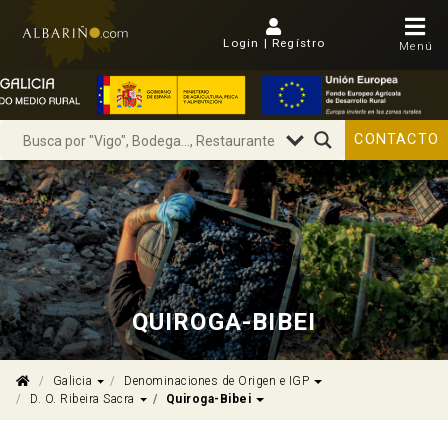
Login | Regístro
Menú
CONTACTO
QUIROGA-BIBEI
Dropdown
Dropdown
Galicia
Denominaciones de Origen e IGP
Dropdown
Dropdown
D. O. Ribeira Sacra
Quiroga-Bibei