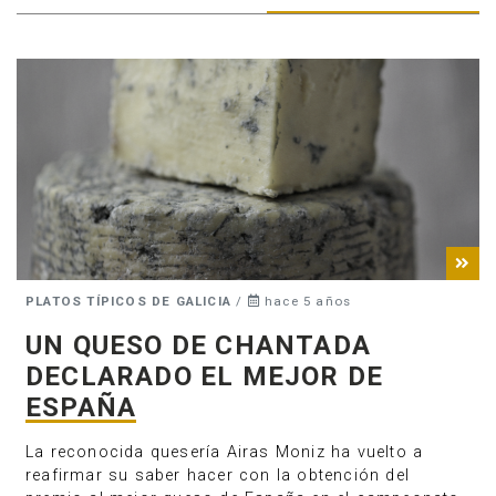
PLATOS TÍPICOS DE GALICIA
/
hace 5 años
UN QUESO DE CHANTADA
Anúnciate
DECLARADO EL MEJOR DE
ESPAÑA
La reconocida quesería Airas Moniz ha vuelto a
reafirmar su saber hacer con la obtención del