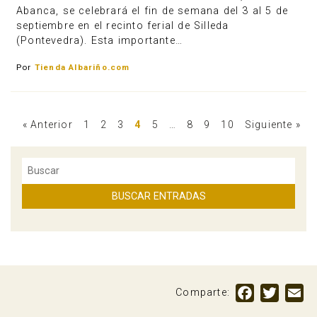
Abanca, se celebrará el fin de semana del 3 al 5 de
septiembre en el recinto ferial de Silleda
(Pontevedra). Esta importante…
Por
Tienda Albariño.com
« Anterior
1
2
3
4
5
…
8
9
10
Siguiente »
Facebook
Twitte
Em
Comparte: